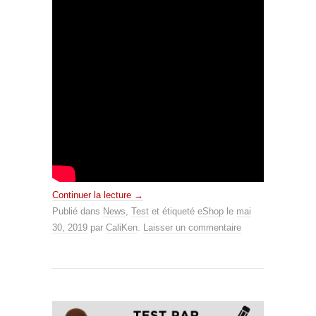
Continuer la lecture
→
Publié dans
News
,
Test
et étiqueté
eShop
le
mai
30, 2019
par
CaliKen
.
Laisser un commentaire