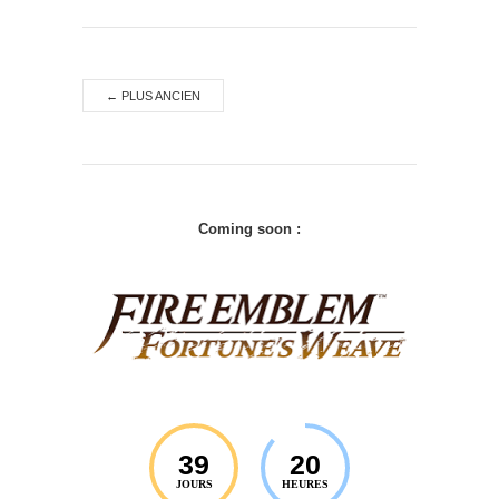
←
PLUS ANCIEN
Coming soon :
39
20
JOURS
HEURES