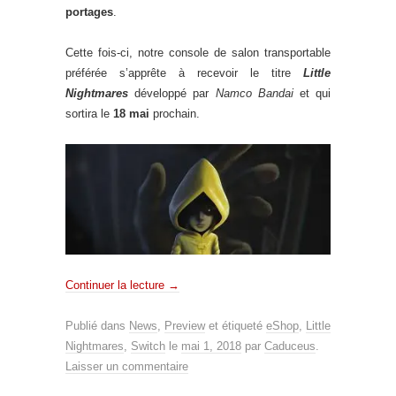
portages
.
Cette fois-ci, notre console de salon transportable
préférée s’apprête à recevoir le titre
Little
Nightmares
développé par
Namco Bandai
et qui
sortira le
18 mai
prochain.
Continuer la lecture
→
Publié dans
News
,
Preview
et étiqueté
eShop
,
Little
Nightmares
,
Switch
le
mai 1, 2018
par
Caduceus
.
Laisser un commentaire