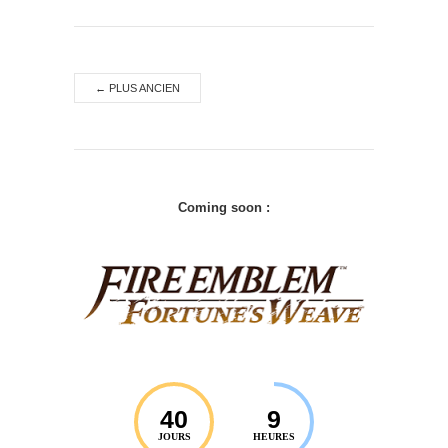
←
PLUS ANCIEN
Coming soon :
40
9
JOURS
HEURES