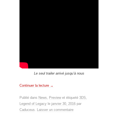
Le seul trailer arrivé jusqu’à nous
Continuer la lecture
→
Publié dans
News
,
Preview
et étiqueté
3DS
,
Legend of Legacy
le
janvier 30, 2016
par
Caduceus
.
Laisser un commentaire