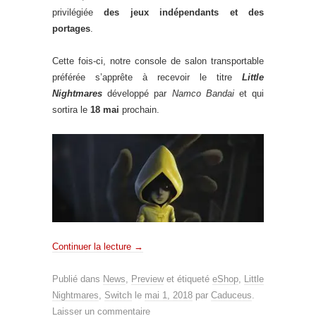
privilégiée
des jeux indépendants et des
portages
.
Cette fois-ci, notre console de salon transportable
préférée s’apprête à recevoir le titre
Little
Nightmares
développé par
Namco Bandai
et qui
sortira le
18 mai
prochain.
Continuer la lecture
→
Publié dans
News
,
Preview
et étiqueté
eShop
,
Little
Nightmares
,
Switch
le
mai 1, 2018
par
Caduceus
.
Laisser un commentaire