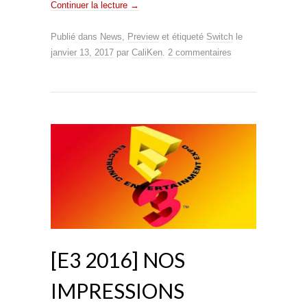
Continuer la lecture
→
Publié dans
News
,
Preview
et étiqueté
Switch
le
janvier 13, 2017
par
CaliKen
.
2 commentaires
[E3 2016] NOS
IMPRESSIONS