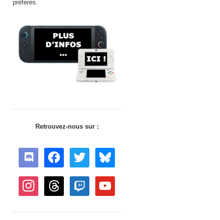
préférés.
Retrouvez-nous sur :
discord
facebook
twitter
bluesky
instagram
threads
twitch
youtube