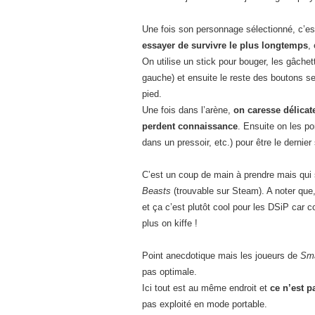
Une fois son personnage sélectionné, c’est 
essayer de survivre le plus longtemps
,
On utilise un stick pour bouger, les gâchet
gauche) et ensuite le reste des boutons s
pied.
Une fois dans l’arène,
on caresse délicat
perdent connaissance
. Ensuite on les por
dans un pressoir, etc.) pour être le dernier
C’est un coup de main à prendre mais qui 
Beasts
(trouvable sur Steam). A noter que
et ça c’est plutôt cool pour les DSiP car
plus on kiffe !
Point anecdotique mais les joueurs de
Sma
pas optimale.
Ici tout est au même endroit et
ce n’est p
pas exploité en mode portable.