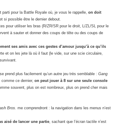
parti pour la Battle Royale où, je vous le rappelle,
on doit
 et si possible être le dernier debout.
tes pour utiliser les bras (R/ZR/SR pour le droit, L/ZL/SL pour le
ervent à sauter et donner des coups de tête ou des coups de
ement ses amis avec ces gestes d’amour jusqu’à ce qu’ils
te et on les jete là où il faut (le vide, sur une scie circulaire,
 survivant.
se prend plus facilement qu’un autre jeu très semblable :
Gang
, comme ce dernier,
on peut jouer à 8 sur une seule console
 comme souvent, plus on est nombreux, plus on prend cher mais
sh Bros.
me comprendront : la navigation dans les menus n’est
as aisé de lancer une partie
, sachant que l’écran tactile n’est