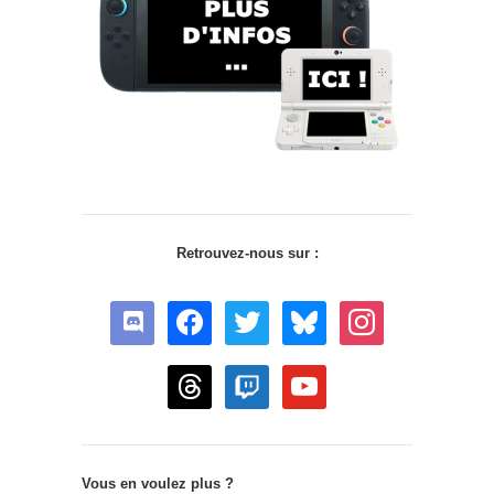
Retrouvez-nous sur :
discord
facebook
twitter
bluesky
instagram
threads
twitch
youtube
Vous en voulez plus ?