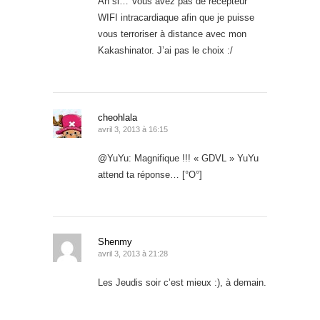
Ah si… Vous avez pas de récepteur
WIFI intracardiaque afin que je puisse
vous terroriser à distance avec mon
Kakashinator. J’ai pas le choix :/
cheohlala
avril 3, 2013 à 16:15
@YuYu: Magnifique !!! « GDVL » YuYu
attend ta réponse… [°O°]
Shenmy
avril 3, 2013 à 21:28
Les Jeudis soir c’est mieux :), à demain.