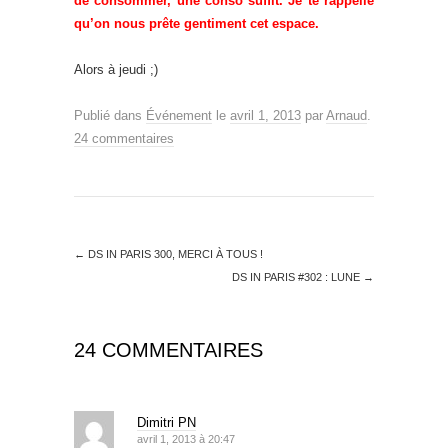
de consommer, une conso suffit. Je te rappelle
qu’on nous prête gentiment cet espace.
Alors à jeudi ;)
Publié dans
Événement
le
avril 1, 2013
par
Arnaud
.
24 commentaires
←
DS IN PARIS 300, MERCI À TOUS !
DS IN PARIS #302 : LUNE
→
24 COMMENTAIRES
Dimitri PN
avril 1, 2013 à 20:47