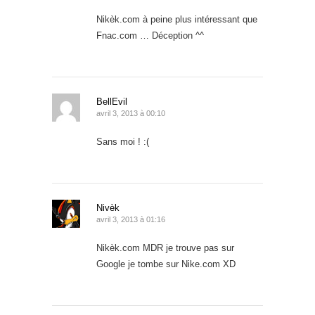
Nikèk.com à peine plus intéressant que
Fnac.com … Déception ^^
BellEvil
avril 3, 2013 à 00:10
Sans moi ! :(
Nivèk
avril 3, 2013 à 01:16
Nikèk.com MDR je trouve pas sur
Google je tombe sur Nike.com XD