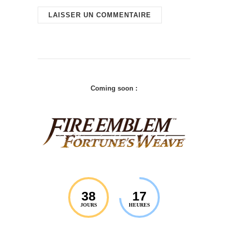
Coming soon :
38
17
JOURS
HEURES