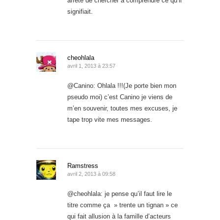
arrêté de chercher à comprendre ce qu’il
signifiait.
cheohlala
avril 1, 2013 à 23:57
@Canino: Ohlala !!!(Je porte bien mon
pseudo moi) c’est Canino je viens de
m’en souvenir, toutes mes excuses, je
tape trop vite mes messages.
Ramstress
avril 2, 2013 à 09:58
@cheohlala: je pense qu’il faut lire le
titre comme ça » trente un tignan » ce
qui fait allusion à la famille d’acteurs