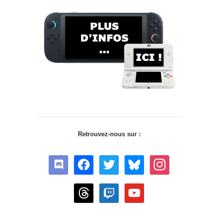
Retrouvez-nous sur :
discord
facebook
twitter
bluesky
instagram
threads
twitch
youtube