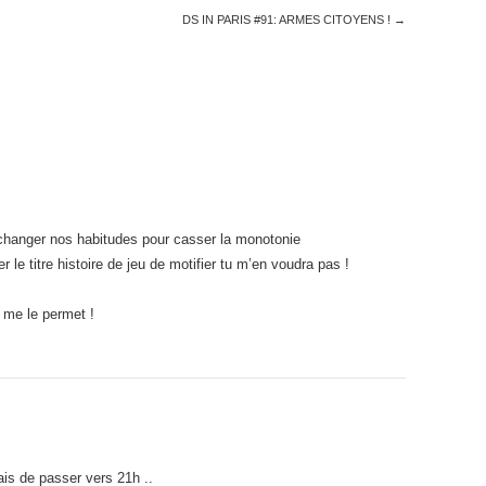
DS IN PARIS #91: ARMES CITOYENS !
→
changer nos habitudes pour casser la monotonie
le titre histoire de jeu de motifier tu m’en voudra pas !
é me le permet !
rais de passer vers 21h ..