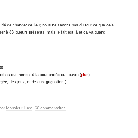
dé de changer de lieu; nous ne savons pas du tout ce que cela
er à 83 joueurs présents, mais le fait est là et ça va quand
00
rches qui mènent à la cour carrée du Louvre (
plan
)
gée, des jeux, et de quoi grignotter :)
par
Monsieur Luge
.
60 commentaires