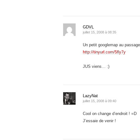
GDVL
juillet 15, 2008 à 08:35
Un petit googlemap au passage
http://tinyurl.com/5fly7y
JUS viens… :)
LazyNat
juillet 15, 2008 à 09:40
Cool on change d’endroit ! =D
J’essaie de venir !