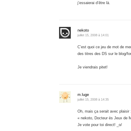
j’essaierai d’être là.
nekoto
juillet 15, 2008 à 14:01
C’est quoi ce jeu de mot de m
des titres des DS sur le blog/f
Je viendrais pitet!
m.luge
juillet 15, 2008 à 14:35
Oh, mais ça serait avec plaisir 
« nekoto, Docteur ès Jeux de 
Je vote pour toi direct! _o/