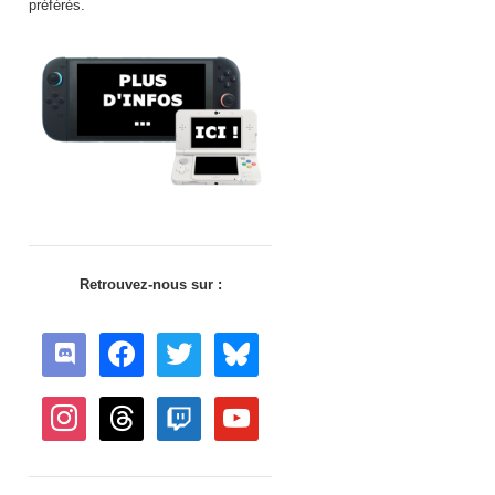
préférés.
Retrouvez-nous sur :
discord
facebook
twitter
bluesky
instagram
threads
twitch
youtube