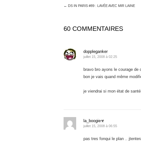
←
DS IN PARIS #89 : LAVÉE AVEC MIR LAINE
60 COMMENTAIRES
doppleganker
juillet 15, 2008 à 02:25
bravo bro ayons le courage de 
bon je vais quand même modifier 
je viendrai si mon état de sant
la_boogie☣
juillet 15, 2008 à 06:55
pas tres fonqui le plan .. jtente