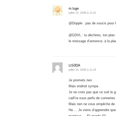
m.luge
juillet 15, 2008 à 11:02
@Dopple : pas de soucis pour l
@GDVL : tu déchires, ton plan 
le message d’annonce, à la pla
LtS0DA
juillet 15, 2008 à 11:29
Je promets rien .
Mais endroit sympa .
Je ne crois pas que ce soit le
caill’ra sous perfu de conneries
Mais rien ne vous empêche de 
Ha … Je viens d’apprendre que c
mentaux … Et merde !!!!