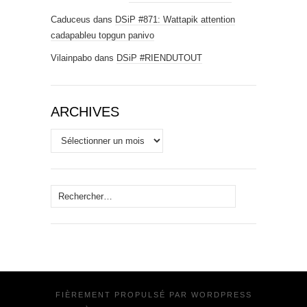
Caduceus
dans
DSiP #871: Wattapik attention
cadapableu topgun panivo
Vilainpabo
dans
DSiP #RIENDUTOUT
ARCHIVES
Archives
Rechercher :
FIÈREMENT PROPULSÉ PAR
WORDPRESS