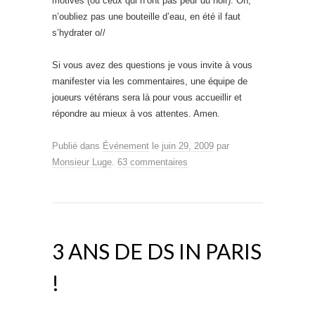
motivés (ou ceux qui n’ont pas peur du noir). Oh,
n’oubliez pas une bouteille d’eau, en été il faut
s’hydrater o//
Si vous avez des questions je vous invite à vous
manifester via les commentaires, une équipe de
joueurs vétérans sera là pour vous accueillir et
répondre au mieux à vos attentes. Amen.
Publié dans
Événement
le
juin 29, 2009
par
Monsieur Luge
.
63 commentaires
3 ANS DE DS IN PARIS
!