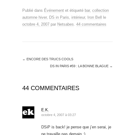
Publié dans
Événement
et étiqueté
bar
,
collection
automne hiver
,
DS in Paris
,
intérieur
,
Iron Bell
le
octobre 4, 2007
par
Netsabes
.
44 commentaires
←
ENCORE DES TRUCS COOLS
DS IN PARIS #59 : LA BONNE BLAGUE
→
44 COMMENTAIRES
E.K.
octobre 4, 2007 à 03:27
DSiP is back! je pense que j’en serai, je
ne travaille pas demain :)