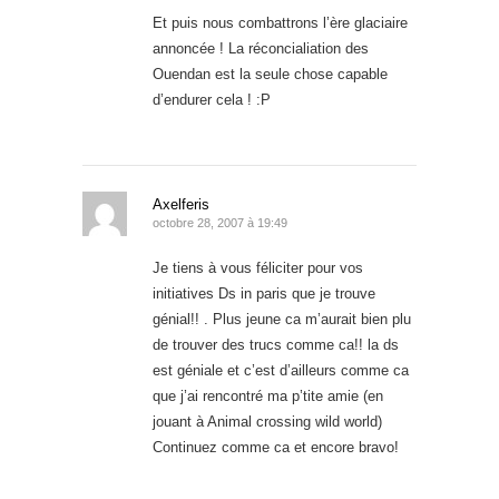
Et puis nous combattrons l’ère glaciaire
annoncée ! La réconcialiation des
Ouendan est la seule chose capable
d’endurer cela ! :P
Axelferis
octobre 28, 2007 à 19:49
Je tiens à vous féliciter pour vos
initiatives Ds in paris que je trouve
génial!! . Plus jeune ca m’aurait bien plu
de trouver des trucs comme ca!! la ds
est géniale et c’est d’ailleurs comme ca
que j’ai rencontré ma p’tite amie (en
jouant à Animal crossing wild world)
Continuez comme ca et encore bravo!