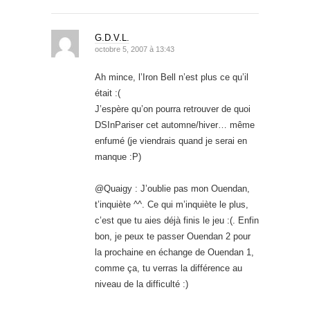
G.D.V.L.
octobre 5, 2007 à 13:43
Ah mince, l’Iron Bell n’est plus ce qu’il
était :(
J’espère qu’on pourra retrouver de quoi
DSInPariser cet automne/hiver… même
enfumé (je viendrais quand je serai en
manque :P)
@Quaigy : J’oublie pas mon Ouendan,
t’inquiète ^^. Ce qui m’inquiète le plus,
c’est que tu aies déjà finis le jeu :(. Enfin
bon, je peux te passer Ouendan 2 pour
la prochaine en échange de Ouendan 1,
comme ça, tu verras la différence au
niveau de la difficulté :)