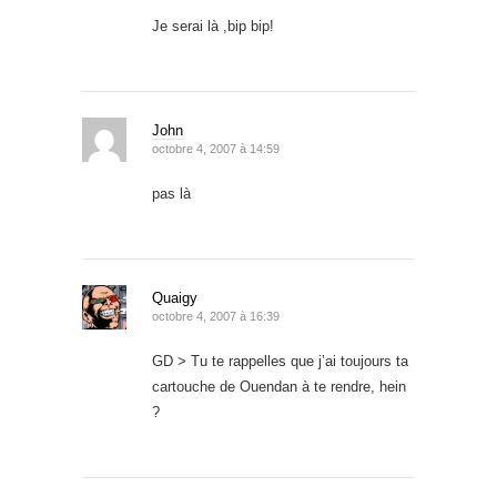
Je serai là ,bip bip!
John
octobre 4, 2007 à 14:59
pas là
Quaigy
octobre 4, 2007 à 16:39
GD > Tu te rappelles que j’ai toujours ta
cartouche de Ouendan à te rendre, hein
?