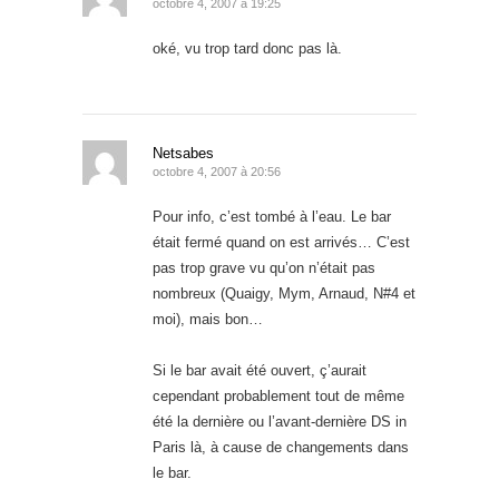
octobre 4, 2007 à 19:25
oké, vu trop tard donc pas là.
Netsabes
octobre 4, 2007 à 20:56
Pour info, c’est tombé à l’eau. Le bar
était fermé quand on est arrivés… C’est
pas trop grave vu qu’on n’était pas
nombreux (Quaigy, Mym, Arnaud, N#4 et
moi), mais bon…
Si le bar avait été ouvert, ç’aurait
cependant probablement tout de même
été la dernière ou l’avant-dernière DS in
Paris là, à cause de changements dans
le bar.