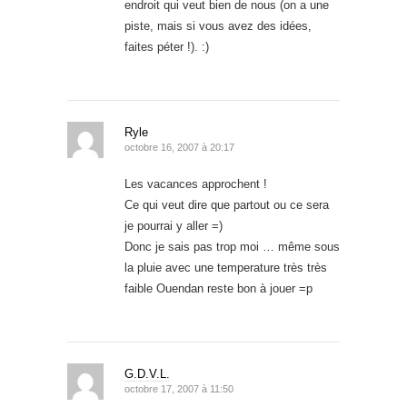
endroit qui veut bien de nous (on a une
piste, mais si vous avez des idées,
faites péter !). :)
Ryle
octobre 16, 2007 à 20:17
Les vacances approchent !
Ce qui veut dire que partout ou ce sera
je pourrai y aller =)
Donc je sais pas trop moi … même sous
la pluie avec une temperature très très
faible Ouendan reste bon à jouer =p
G.D.V.L.
octobre 17, 2007 à 11:50