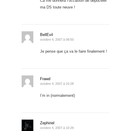
Ca me donnera l’occasion de dépuceler
ma DS toute neuve !
BellEvil
octobre 4, 2007 à 08:50
Je pense que ça va le faire finalement !
Frawd
octobre 4, 2007 à 10:28
I’m in (normalement)
Zephiriel
octobre 4, 2007 à 10:29