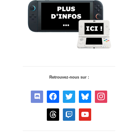
Retrouvez-nous sur :
discord
facebook
twitter
bluesky
instagram
threads
twitch
youtube