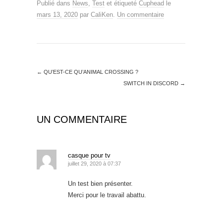
Publié dans
News
,
Test
et étiqueté
Cuphead
le
mars 13, 2020
par
CaliKen
.
Un commentaire
←
QU’EST-CE QU’ANIMAL CROSSING ?
SWITCH IN DISCORD
→
UN COMMENTAIRE
casque pour tv
juillet 29, 2020 à 07:37
Un test bien présenter.
Merci pour le travail abattu.