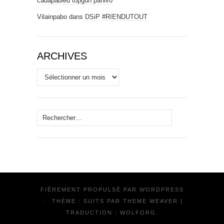
cadapableu topgun panivo
Vilainpabo
dans
DSiP #RIENDUTOUT
ARCHIVES
Archives
Rechercher :
FIÈREMENT PROPULSÉ PAR
WORDPRESS
·
THÈME : SUITS PAR
THEME WEAVER
|
TRADUCTION :
WOLFORG
.