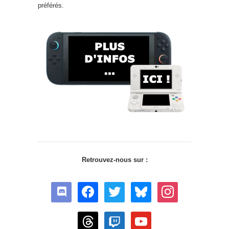
préférés.
Retrouvez-nous sur :
discord
facebook
twitter
bluesky
instagram
threads
twitch
youtube