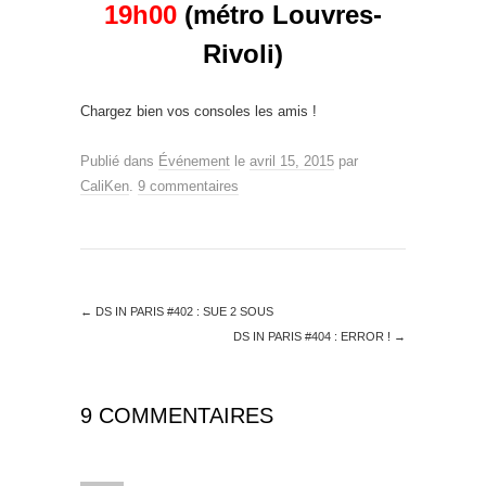
19h00
(métro Louvres-
Rivoli)
Chargez bien vos consoles les amis !
Publié dans
Événement
le
avril 15, 2015
par
CaliKen
.
9 commentaires
←
DS IN PARIS #402 : SUE 2 SOUS
DS IN PARIS #404 : ERROR !
→
9 COMMENTAIRES