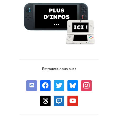
Retrouvez-nous sur :
discord
facebook
twitter
bluesky
instagram
threads
twitch
youtube