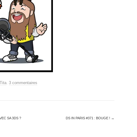
Tita
.
3 commentaires
EC SA 3DS ?
DS IN PARIS #371 : BOUGE !
→