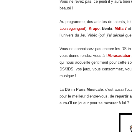
Vous ne rêvez pas, ce jeudi il y aura bien
beauté !
Au programme, des artistes de talents, te
Louisegoingout
),
Krapo
,
Benki
,
Milfa 7
e
l’univers du Jeu Vidéo (
oui, j’ai décidé qu
Vous ne connaissez pas encore les DS in P
vous donne rendez-vous à l’
Abracadabar
,
qui nous accueille gentiment pour cette so
DS/3DS, vos jeux, vous consommez, vous j
musique !
La
DS in Paris Musicale
, c’est aussi l’o
pour le meilleur d’entre-vous, de
repartir 
aura-t’il un joueur pour se mesurer à lui ?