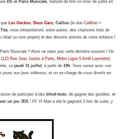
 une
DS in Paris Musicale
, histoire de finir ce mois de juillet en
l que
Les Geckos
,
Deux Gars
,
Calilou
(le duo
CaliKen
+
t
Tita
, vous interprèteront, entre autres, des chansons tirés de
e c’était un nom propre
) et des dessins animés de votre enfance !
aris Musicale ? Alors ne ratez pas cette dernière session ! On
 (
123 Rue Jean Jaurès à Paris, Métro Ligne 5 Arrêt Laumière
)
irée, ce
jeudi 31 juillet
, à partir de
19h
. Vous venez avec vos
ouez aux jeux vidéosss, et on se charge de vous divertir en
ccasion de participer à des
blind-tests
, de gagner des goodies, et
avec un jeu 3DS
! FF VI Man a été le gagnant 2 fois de suite, y