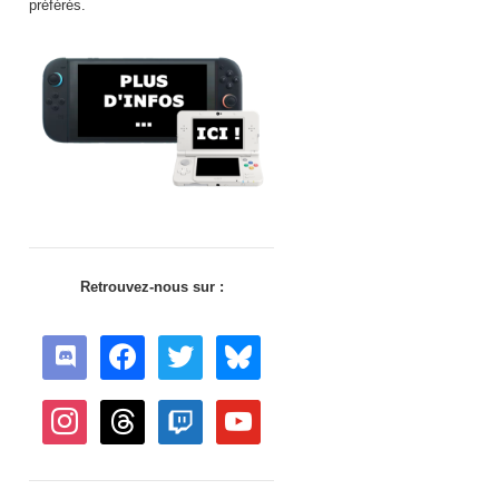
préférés.
Retrouvez-nous sur :
discord
facebook
twitter
bluesky
instagram
threads
twitch
youtube