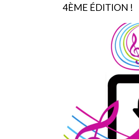
4ÈME ÉDITION !