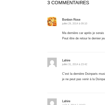
3 COMMENTAIRES
Bonbon Rose
juillet 29, 2014 à 09:10
Ma dernière car après je serais
Peut être de retour le dernier j
Lahire
juillet 31, 2014 à 23:42
C’est la dernière Dsinparis music
je ne peut pas venir à la Dsinpar
Lahire