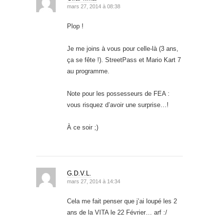
mars 27, 2014 à 08:38
Plop !
Je me joins à vous pour celle-là (3 ans,
ça se fête !). StreetPass et Mario Kart 7
au programme.
Note pour les possesseurs de FEA :
vous risquez d’avoir une surprise…!
À ce soir ;)
G.D.V.L.
mars 27, 2014 à 14:34
Cela me fait penser que j’ai loupé les 2
ans de la VITA le 22 Février… arf :/