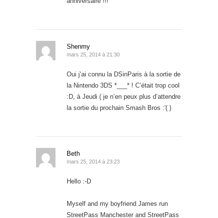
anniversaire !!!
Shenmy
mars 25, 2014 à 21:30
Oui j’ai connu la DSinParis à la sortie de
la Nintendo 3DS *___* ! C’était trop cool
:D, à Jeudi ( je n’en peux plus d’attendre
la sortie du prochain Smash Bros :'( )
Beth
mars 25, 2014 à 23:23
Hello :-D
Myself and my boyfriend James run
StreetPass Manchester and StreetPass