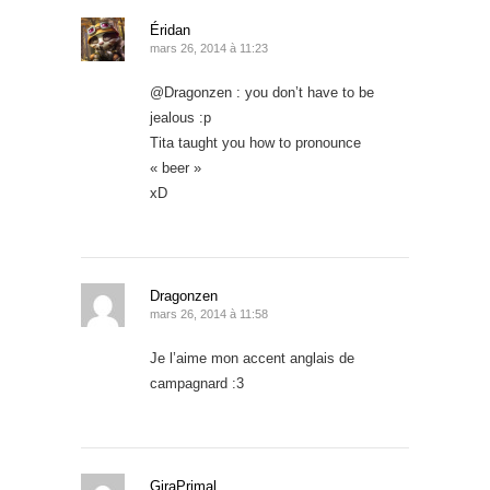
Éridan
mars 26, 2014 à 11:23
@Dragonzen : you don’t have to be
jealous :p
Tita taught you how to pronounce
« beer »
xD
Dragonzen
mars 26, 2014 à 11:58
Je l’aime mon accent anglais de
campagnard :3
GiraPrimal