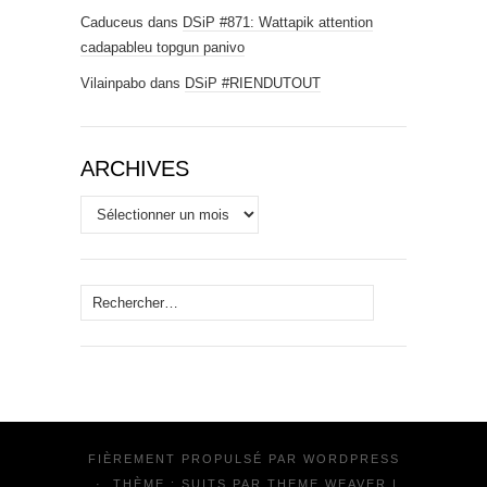
Caduceus
dans
DSiP #871: Wattapik attention
cadapableu topgun panivo
Vilainpabo
dans
DSiP #RIENDUTOUT
ARCHIVES
Archives
Rechercher :
FIÈREMENT PROPULSÉ PAR
WORDPRESS
·
THÈME : SUITS PAR
THEME WEAVER
|