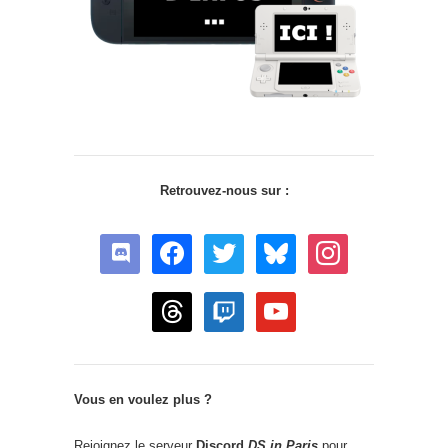
Retrouvez-nous sur :
discord
facebook
twitter
bluesky
instagram
threads
twitch
youtube
Vous en voulez plus ?
Rejoignez le serveur
Discord
DS in Paris
pour