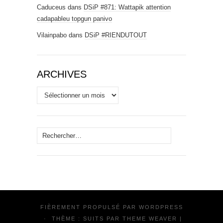
Caduceus
dans
DSiP #871: Wattapik attention
cadapableu topgun panivo
Vilainpabo
dans
DSiP #RIENDUTOUT
ARCHIVES
Archives
Rechercher :
FIÈREMENT PROPULSÉ PAR
WORDPRESS
·
THÈME : SUITS PAR
THEME WEAVER
|