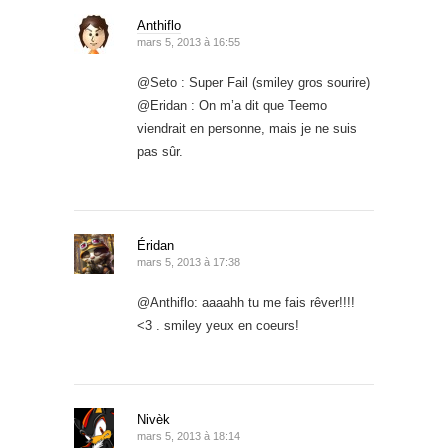
Anthiflo
mars 5, 2013 à 16:55
@Seto : Super Fail (smiley gros sourire)
@Eridan : On m’a dit que Teemo
viendrait en personne, mais je ne suis
pas sûr.
Éridan
mars 5, 2013 à 17:38
@Anthiflo: aaaahh tu me fais rêver!!!!
<3 . smiley yeux en coeurs!
Nivèk
mars 5, 2013 à 18:14