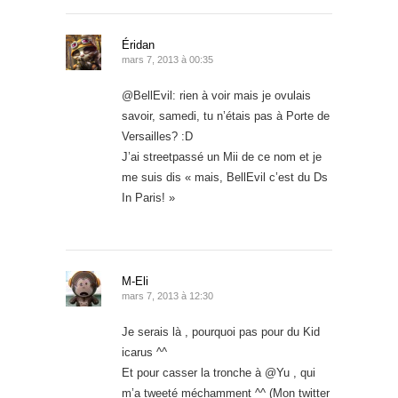
Éridan
mars 7, 2013 à 00:35
@BellEvil: rien à voir mais je ovulais
savoir, samedi, tu n’étais pas à Porte de
Versailles? :D
J’ai streetpassé un Mii de ce nom et je
me suis dis « mais, BellEvil c’est du Ds
In Paris! »
M-Eli
mars 7, 2013 à 12:30
Je serais là , pourquoi pas pour du Kid
icarus ^^
Et pour casser la tronche à @Yu , qui
m’a tweeté méchamment ^^ (Mon twitter