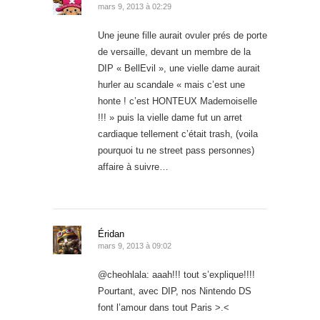
mars 9, 2013 à 02:29
Une jeune fille aurait ovuler prés de porte
de versaille, devant un membre de la
DIP « BellEvil », une vielle dame aurait
hurler au scandale « mais c’est une
honte ! c’est HONTEUX Mademoiselle
!!! » puis la vielle dame fut un arret
cardiaque tellement c’était trash, (voila
pourquoi tu ne street pass personnes)
affaire à suivre…
Éridan
mars 9, 2013 à 09:02
@cheohlala: aaah!!! tout s’explique!!!!
Pourtant, avec DIP, nos Nintendo DS
font l’amour dans tout Paris >.<