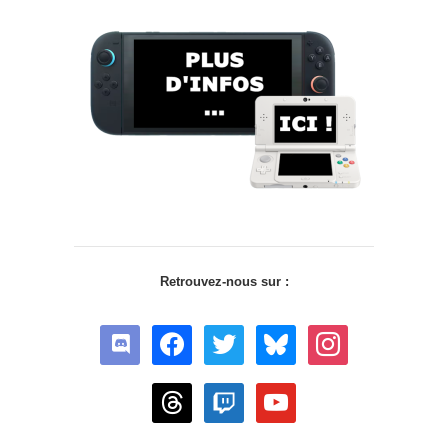
Retrouvez-nous sur :
discord
facebook
twitter
bluesky
instagram
threads
twitch
youtube