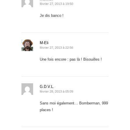
février 27, 2013 à 19:50
Je dis banco !
M-Eli
février 27, 2013 à 22:56
Une fois encore : pas là ! Bisouilles !
G.D.V.L.
février 28, 2013 à 05:09
Sans moi également… Bomberman, 999
places !