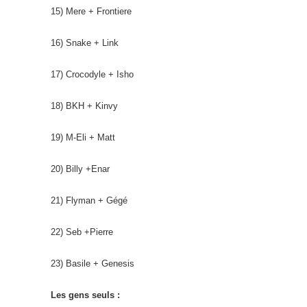
15) Mere + Frontiere
16) Snake + Link
17) Crocodyle + Isho
18) BKH + Kinvy
19) M-Eli + Matt
20) Billy +Enar
21) Flyman + Gégé
22) Seb +Pierre
23) Basile + Genesis
Les gens seuls :