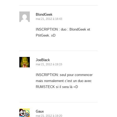
BlondGeek
mai 21, 2012 à 18:43
INSCRIPTION : duo : BlondGeek et
PtitGeek. xD
JoeBlack
mai 21, 2012 à 19:15
INSCRIPTION: seul pour commencer
mais normalement c’est un duo avec
RUMSTECK si il sera là =D
Gaux
mai 21, 2012 à 19:20