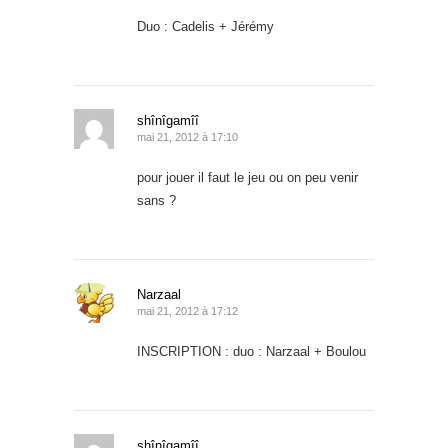
Duo : Cadelis + Jérémy
shînîgamîî
mai 21, 2012 à 17:10
pour jouer il faut le jeu ou on peu venir
sans ?
Narzaal
mai 21, 2012 à 17:12
INSCRIPTION : duo : Narzaal + Boulou
shînîgamîî