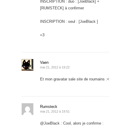
INSCRIPTION : duo : [JoeBlack] +
[RUMSTECK] à confirmer
INSCRIPTION : seul : [JoeBlack ]
=3
Vaen
mai 21, 2012 à 19:22
Et mon gravatar sale site de roumains :<
Rumsteck
mai 21, 2012 à 19:51
@JoeBlack : Cool, alors je confirme :