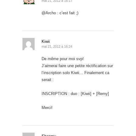
mai 21, 2012 à 16:17
@Archo : c’est fait ;)
Kiwii
mai 21, 2012 à 16:24
De même pour moi svp!
J’aimerai faire une petite réctification sur
l’inscription solo Kiwii… Finalement ca
serait :
INSCRIPTION : duo : [Kiwii] + [Remy]
Merci!