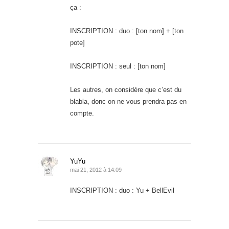
ça :
INSCRIPTION : duo : [ton nom] + [ton
pote]
INSCRIPTION : seul : [ton nom]
Les autres, on considère que c’est du
blabla, donc on ne vous prendra pas en
compte.
YuYu
mai 21, 2012 à 14:09
INSCRIPTION : duo : Yu + BellEvil