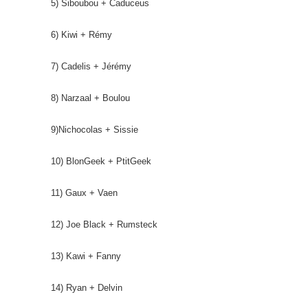
5) Siboubou + Caduceus
6) Kiwi + Rémy
7) Cadelis + Jérémy
8) Narzaal + Boulou
9)Nichocolas + Sissie
10) BlonGeek + PtitGeek
11) Gaux + Vaen
12) Joe Black + Rumsteck
13) Kawi + Fanny
14) Ryan + Delvin