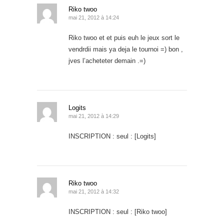
Riko twoo
mai 21, 2012 à 14:24
Riko twoo et et puis euh le jeux sort le
vendrdii mais ya deja le tournoi =) bon ,
jves l’acheteter demain .=)
Logits
mai 21, 2012 à 14:29
INSCRIPTION : seul : [Logits]
Riko twoo
mai 21, 2012 à 14:32
INSCRIPTION : seul : [Riko twoo]