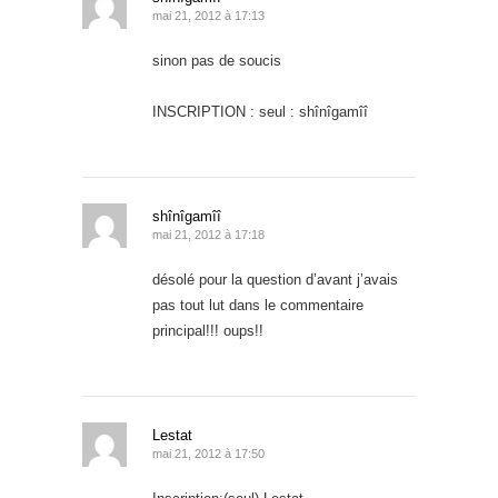
mai 21, 2012 à 17:13
sinon pas de soucis
INSCRIPTION : seul : shînîgamîî
shînîgamîî
mai 21, 2012 à 17:18
désolé pour la question d’avant j’avais
pas tout lut dans le commentaire
principal!!! oups!!
Lestat
mai 21, 2012 à 17:50