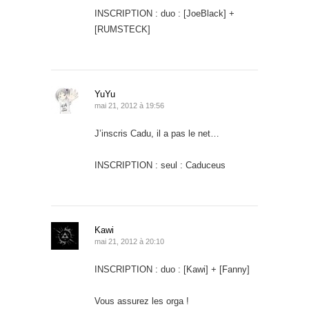
INSCRIPTION : duo : [JoeBlack] +
[RUMSTECK]
YuYu
mai 21, 2012 à 19:56
J’inscris Cadu, il a pas le net…
INSCRIPTION : seul : Caduceus
Kawi
mai 21, 2012 à 20:10
INSCRIPTION : duo : [Kawi] + [Fanny]
Vous assurez les orga !