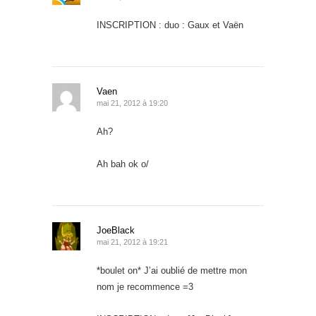
INSCRIPTION : duo : Gaux et Vaën
Vaen
mai 21, 2012 à 19:20
Ah?
Ah bah ok o/
JoeBlack
mai 21, 2012 à 19:21
*boulet on* J’ai oublié de mettre mon
nom je recommence =3