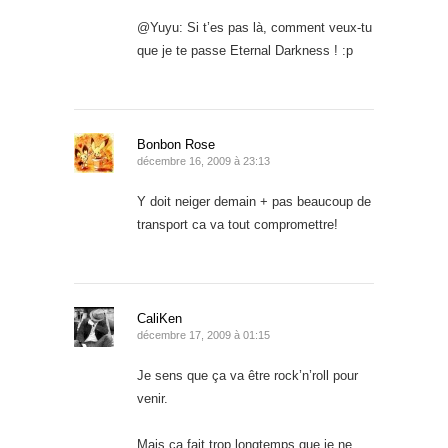
@Yuyu: Si t’es pas là, comment veux-tu
que je te passe Eternal Darkness ! :p
Bonbon Rose
décembre 16, 2009 à 23:13
Y doit neiger demain + pas beaucoup de
transport ca va tout compromettre!
CaliKen
décembre 17, 2009 à 01:15
Je sens que ça va être rock’n’roll pour
venir.
Mais ça fait trop longtemps que je ne