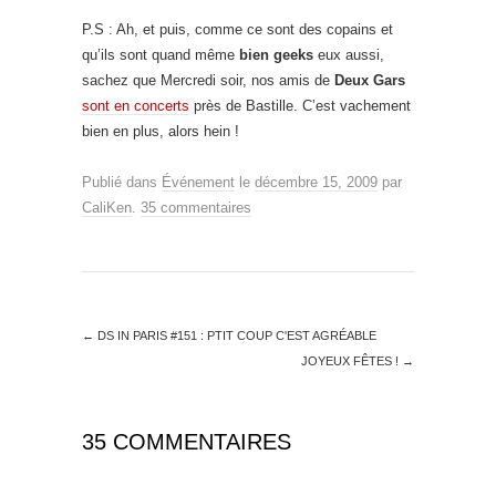
P.S : Ah, et puis, comme ce sont des copains et
qu’ils sont quand même
bien geeks
eux aussi,
sachez que Mercredi soir, nos amis de
Deux Gars
sont en concerts
près de Bastille. C’est vachement
bien en plus, alors hein !
Publié dans
Événement
le
décembre 15, 2009
par
CaliKen
.
35 commentaires
←
DS IN PARIS #151 : PTIT COUP C'EST AGRÉABLE
JOYEUX FÊTES !
→
35 COMMENTAIRES