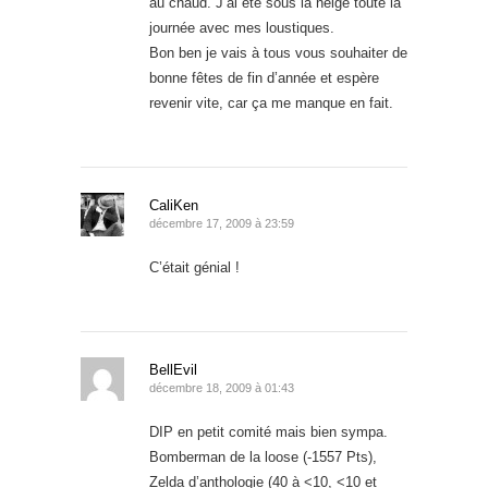
au chaud. J’ai été sous la neige toute la
journée avec mes loustiques.
Bon ben je vais à tous vous souhaiter de
bonne fêtes de fin d’année et espère
revenir vite, car ça me manque en fait.
CaliKen
décembre 17, 2009 à 23:59
C’était génial !
BellEvil
décembre 18, 2009 à 01:43
DIP en petit comité mais bien sympa.
Bomberman de la loose (-1557 Pts),
Zelda d’anthologie (40 à <10, <10 et