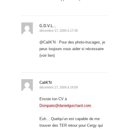
G.D.V.L...
décembre 17, 2009 à 17:30
@CaliK’N : Pour des photo-trucages, je
peux toujours vous aider si nécessaire
(voir lien)
CaliK'N
décembre 17, 2009 à 18:09
Envoie ton CV à
Dsinparis@danielguichard.com
Euh… Quelqu’un est capable de me
trouver des TER retour pour Cergy qui