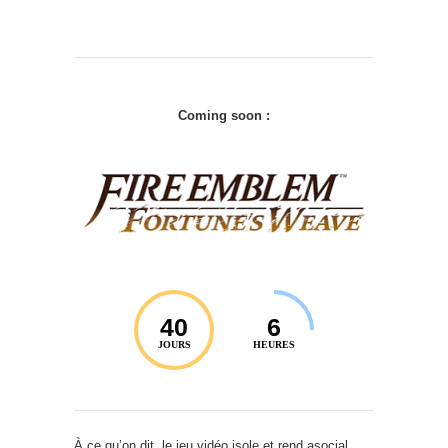
Coming soon :
40
6
JOURS
HEURES
À ce qu’on dit, le jeu vidéo isole et rend asocial.