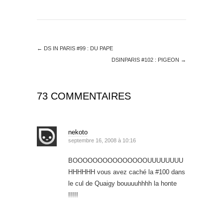
←
DS IN PARIS #99 : DU PAPE
DSINPARIS #102 : PIGEON
→
73 COMMENTAIRES
nekoto
septembre 16, 2008 à 10:16
BOOOOOOOOOOOOOOOUUUUUUUU
HHHHHH vous avez caché la #100 dans
le cul de Quaigy bouuuuhhhh la honte
!!!!!