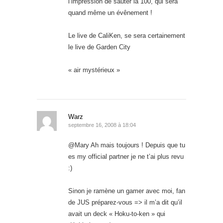
l’impression de sauter la 100, qui sera
quand même un évênement !
Le live de CaliKen, se sera certainement
le live de Garden City
« air mystérieux »
Warz
septembre 16, 2008 à 18:04
@Mary Ah mais toujours ! Depuis que tu
es my official partner je ne t’ai plus revu
:)
Sinon je ramène un gamer avec moi, fan
de JUS préparez-vous => il m’a dit qu’il
avait un deck « Hoku-to-ken » qui