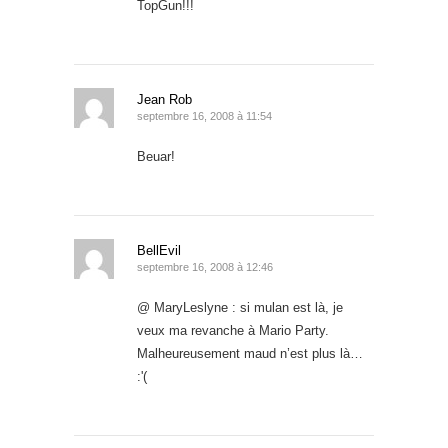
TopGun!!!
Jean Rob
septembre 16, 2008 à 11:54
Beuar!
BellEvil
septembre 16, 2008 à 12:46
@ MaryLeslyne : si mulan est là, je
veux ma revanche à Mario Party.
Malheureusement maud n’est plus là…
:'(