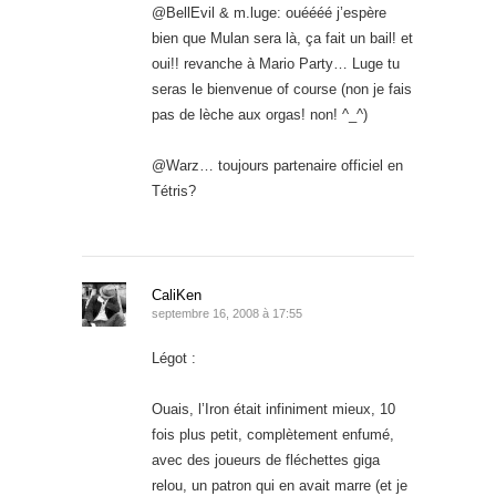
@BellEvil & m.luge: ouéééé j’espère
bien que Mulan sera là, ça fait un bail! et
oui!! revanche à Mario Party… Luge tu
seras le bienvenue of course (non je fais
pas de lèche aux orgas! non! ^_^)
@Warz… toujours partenaire officiel en
Tétris?
CaliKen
septembre 16, 2008 à 17:55
Légot :
Ouais, l’Iron était infiniment mieux, 10
fois plus petit, complètement enfumé,
avec des joueurs de fléchettes giga
relou, un patron qui en avait marre (et je