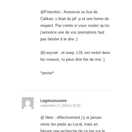
@Potemkin : Annoncer un live de
Caliken, c’était du pif :p et une forme de
respect. Par contre si vous voulez qu’on
j’annonce une de vos prestations faut
pas hésiter à le dire ;)
@Lazynat : et ouep, LOL est rentré dans
les moeurs, tu peux être fier de moi :)
*amour*
Legotoutsourire
septembre 17, 2008 à 10:02
@ Nets : effectivement j’y ai jamais
remis les pieds au Local, mais en
faisant une recherche de ce bar sur le