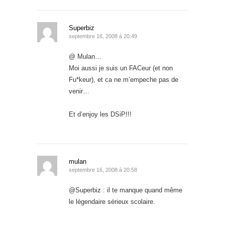
Superbiz
septembre 16, 2008 à 20:49
@ Mulan…
Moi aussi je suis un FACeur (et non
Fu*keur), et ca ne m’empeche pas de
venir…
Et d’enjoy les DSiP!!!
mulan
septembre 16, 2008 à 20:58
@Superbiz : il te manque quand même
le légendaire sérieux scolaire.