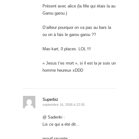
Présent avec alice (la fille qui étais la au
Garou garou.)
D’ailleur pourquoi on va pas au bars la
ou on à fais le garou garou ??
Mao kart, 0 places. LOL !!!
« Jesus t’es mort », si il est la je suis un
homme heureux xDDD
Superbiz
septembre 16, 2008 à 22:55
@ Sadenki :
Lis ce qui a été dit…
mourf raconte: