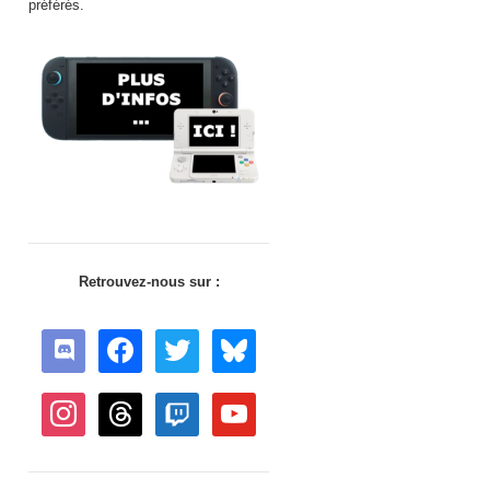
préférés.
Retrouvez-nous sur :
discord
facebook
twitter
bluesky
instagram
threads
twitch
youtube