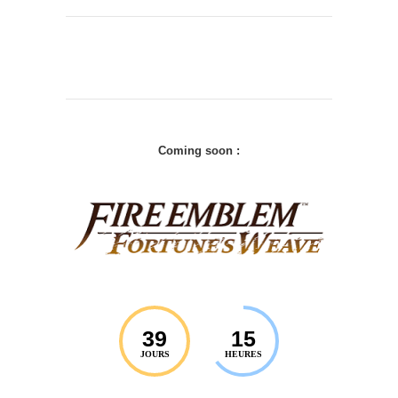
Coming soon :
39
15
JOURS
HEURES