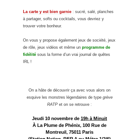
La carte y est bien garnie
: sucré, salé, planches
à partager, softs ou cocktails, vous devriez y
trouver votre bonheur.
On vous y propose également jeux de société, jeux
de rôle, jeux vidéos et même un
programme de
fidélité
sous la forme d’un vrai journal de quêtes
IRL !
On a hâte de découvrir ça avec vous alors on
esquive les monstres légendaires de type
grève
RATP
et on se retrouve :
Jeudi 10 novembre de
19h à Minuit
À La Plume de Phénix,
100 Rue de
Montreuil, 75011 Paris
(Station Nation, RER A ou Métro 1/2/6)