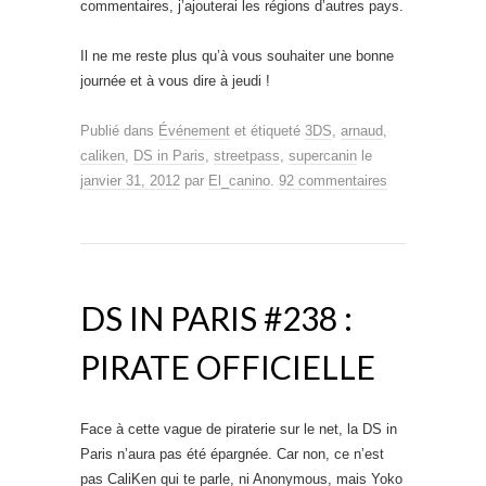
commentaires, j’ajouterai les régions d’autres pays.
Il ne me reste plus qu’à vous souhaiter une bonne
journée et à vous dire à jeudi !
Publié dans
Événement
et étiqueté
3DS
,
arnaud
,
caliken
,
DS in Paris
,
streetpass
,
supercanin
le
janvier 31, 2012
par
El_canino
.
92 commentaires
DS IN PARIS #238 :
PIRATE OFFICIELLE
Face à cette vague de piraterie sur le net, la DS in
Paris n’aura pas été épargnée. Car non, ce n’est
pas CaliKen qui te parle, ni Anonymous, mais Yoko