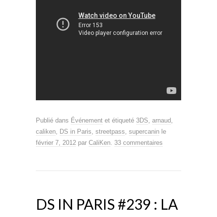
Publié dans
Événement
et étiqueté
3DS
,
arnaud
,
caliken
,
DS in Paris
,
streetpass
,
supercanin
le
février 7, 2012
par
CaliKen
.
33 commentaires
DS IN PARIS #239 : LA