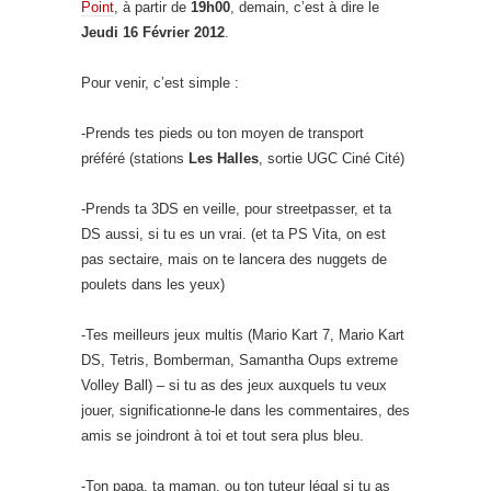
Point
, à partir de
19h00
, demain, c’est à dire le
Jeudi 16 Février 2012
.
Pour venir, c’est simple :
-Prends tes pieds ou ton moyen de transport
préféré (stations
Les Halles
, sortie UGC Ciné Cité)
-Prends ta 3DS en veille, pour streetpasser, et ta
DS aussi, si tu es un vrai. (et ta PS Vita, on est
pas sectaire, mais on te lancera des nuggets de
poulets dans les yeux)
-Tes meilleurs jeux multis (Mario Kart 7, Mario Kart
DS, Tetris, Bomberman, Samantha Oups extreme
Volley Ball) – si tu as des jeux auxquels tu veux
jouer, significationne-le dans les commentaires, des
amis se joindront à toi et tout sera plus bleu.
-Ton papa, ta maman, ou ton tuteur légal si tu as