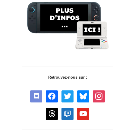
Retrouvez-nous sur :
discord
facebook
twitter
bluesky
instagram
threads
twitch
youtube