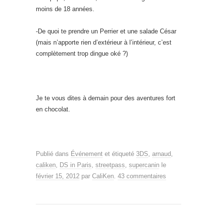
moins de 18 années.
-De quoi te prendre un Perrier et une salade César
(mais n’apporte rien d’extérieur à l’intérieur, c’est
complètement trop dingue oké ?)
Je te vous dites à demain pour des aventures fort
en chocolat.
Publié dans
Événement
et étiqueté
3DS
,
arnaud
,
caliken
,
DS in Paris
,
streetpass
,
supercanin
le
février 15, 2012
par
CaliKen
.
43 commentaires