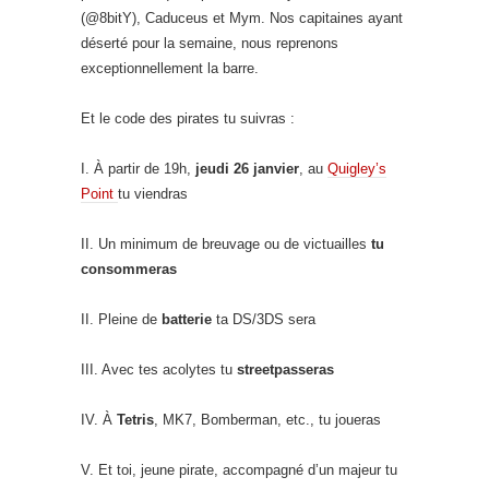
(@8bitY), Caduceus et Mym. Nos capitaines ayant
déserté pour la semaine, nous reprenons
exceptionnellement la barre.
Et le code des pirates tu suivras :
I. À partir de 19h,
jeudi 26 janvier
, au
Quigley’s
Point
tu viendras
II. Un minimum de breuvage ou de victuailles
tu
consommeras
II. Pleine de
batterie
ta DS/3DS sera
III. Avec tes acolytes tu
streetpasseras
IV. À
Tetris
, MK7, Bomberman, etc., tu joueras
V. Et toi, jeune pirate, accompagné d’un majeur tu