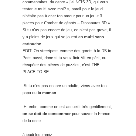
commentaires, du genre « j’ai NCIS 3D, qui veux
tester le multi avec moi? », pareil pour le jeudi
n’hésite pas à crier ton amour pour un jeu « 3
places pour Combat de géants – Dinosaures 3D ».
Si tu n’as pas encore de jeu, ce n’est pas grave, il
y a pleins de jeux qui se jouent
en multi sans
cartouche
.
EDIT: On streetpass comme des gorets à la DS in
Paris aussi, donc si tu veux finir Mii en péril, ou
récupérer des pièces de puzzles, c’est THE
PLACE TO BE.
-Si tu n’es pas encore un adulte, viens avec ton
papa ou
ta maman
.
-Et enfin, comme on est accueilli très gentillement,
on se doit de consommer
pour sauver la France
de la crise.
à jeudi les zamiz !