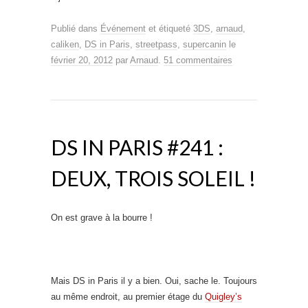
Publié dans
Événement
et étiqueté
3DS
,
arnaud
,
caliken
,
DS in Paris
,
streetpass
,
supercanin
le
février 20, 2012
par
Arnaud
.
51 commentaires
DS IN PARIS #241 :
DEUX, TROIS SOLEIL !
On est grave à la bourre !
Mais DS in Paris il y a bien. Oui, sache le. Toujours
au même endroit, au premier étage du
Quigley’s