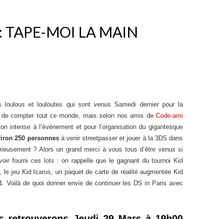
 : TAPE-MOI LA MAIN
s loulous et louloutes qui sont venus Samedi dernier pour la
ile de compter tout ce monde, mais selon nos amis de
Code-ami
ion intense à l’évènement et pour l’organisation du gigantesque
viron 250 personnes
à venir streetpasser et jouer à la 3DS dans
rieusement ? Alors un grand merci à vous tous d’être venus si
ir fourni ces lots : on rappelle que le gagnant du tournoi Kid
, le jeu Kid Icarus, un paquet de carte de réalité augmentée Kid
1. Voilà de quoi donner envie de continuer les DS in Paris avec
s retrouverons Jeudi 29 Mars à 19h00