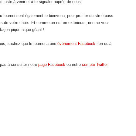
u as juste à venir et à te signaler auprès de nous.
u tournoi sont également le bienvenu, pour profiter du streetpass
urs de votre choix. Et comme on est en extérieurs, rien ne vous
façon pique-nique géant !
ous, sachez que le tournoi a une
évènement Facebook
rien qu’à
 pas à consulter notre
page Facebook
ou notre
compte Twitter
.