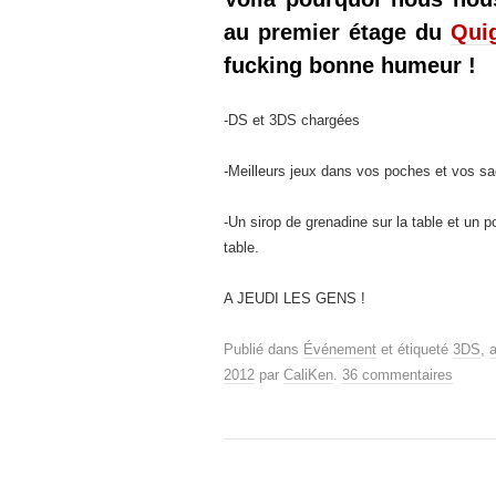
au premier étage du
Quig
fucking bonne humeur !
-DS et 3DS chargées
-Meilleurs jeux dans vos poches et vos s
-Un sirop de grenadine sur la table et un 
table.
A JEUDI LES GENS !
Publié dans
Événement
et étiqueté
3DS
,
2012
par
CaliKen
.
36 commentaires