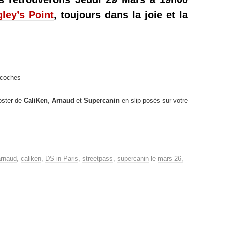
ley’s Point
, toujours dans la joie et la
acoches
poster de
CaliKen
,
Arnaud
et
Supercanin
en slip posés sur votre
arnaud
,
caliken
,
DS in Paris
,
streetpass
,
supercanin
le
mars 26,