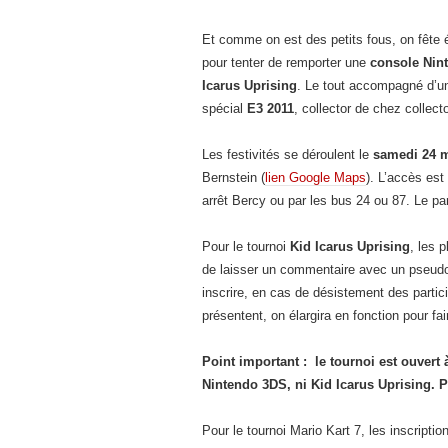
Et comme on est des petits fous, on fête 
pour tenter de remporter une
console Nint
Icarus Uprising
. Le tout accompagné d’un
spécial
E3 2011
, collector de chez collec
Les festivités se déroulent le
samedi 24 m
Bernstein (
lien Google Maps
). L’accès est
arrêt Bercy ou par les bus 24 ou 87. Le pa
Pour le tournoi
Kid Icarus Uprising
, les 
de laisser un commentaire avec un pseudo
inscrire, en cas de désistement des partic
présentent, on élargira en fonction pour fa
Point important : le tournoi est ouver
Nintendo 3DS, ni Kid Icarus Uprising. Pl
Pour le tournoi Mario Kart 7, les inscripti