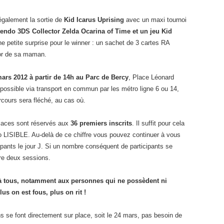
également la sortie de
Kid Icarus Uprising
avec un maxi tournoi
endo 3DS Collector Zelda Ocarina of Time et un jeu Kid
e petite surprise pour le winner : un sachet de 3 cartes RA
tor de sa maman.
ars 2012 à partir de 14h au Parc de Bercy
, Place Léonard
 possible via transport en commun par les métro ligne 6 ou 14,
rcours sera fléché, au cas où.
places sont réservés aux
36 premiers inscrits
. Il suffit pour cela
 LISIBLE. Au-delà de ce chiffre vous pouvez continuer à vous
ipants le jour J. Si un nombre conséquent de participants se
ire deux sessions.
t à tous, notamment aux personnes qui ne possèdent ni
us on est fous, plus on rit !
ons se font directement sur place, soit le 24 mars, pas besoin de