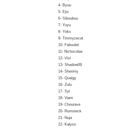
4- Byuu
5- Ejis
6- Siboubou
7- Yuyu
8- Yoko
9- Timmyzecat
10- Faboulet
11- Nichocolas
12- Vivi
13- Shadow09
14- Shenmy
15- Quaigy
16- Zulu
17- Syl
18- Vaen
19- Chourave
20- Rumsteck
21- Nuja
22- Kalyss