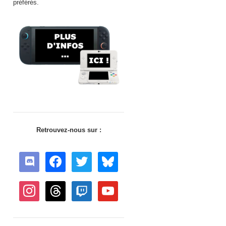
préférés.
Retrouvez-nous sur :
discord
facebook
twitter
bluesky
instagram
threads
twitch
youtube