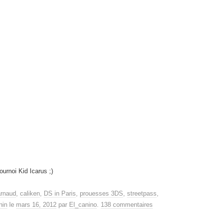
ournoi Kid Icarus ;)
arnaud
,
caliken
,
DS in Paris
,
prouesses 3DS
,
streetpass
,
nin
le
mars 16, 2012
par
El_canino
.
138 commentaires