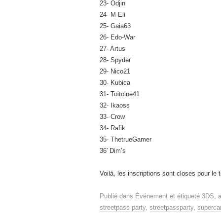
23- Odjin
24- M-Eli
25- Gaia63
26- Edo-War
27- Artus
28- Spyder
29- Nico21
30- Kubica
31- Toitoine41
32- Ikaoss
33- Crow
34- Rafik
35- ThetrueGamer
36′ Dim’s
Voilà, les inscriptions sont closes pour le t
Publié dans
Événement
et étiqueté
3DS
,
streetpass party
,
streetpassparty
,
superca