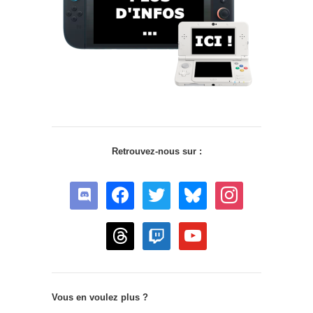
Retrouvez-nous sur :
discord
facebook
twitter
bluesky
instagram
threads
twitch
youtube
Vous en voulez plus ?