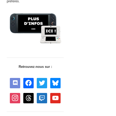
préférés.
Retrouvez-nous sur :
discord
facebook
twitter
bluesky
instagram
threads
twitch
youtube