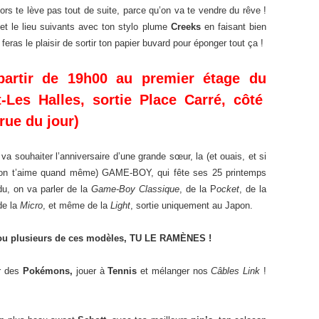
lors te lève pas tout de suite, parce qu’on va te vendre du rêve !
et le lieu suivants avec ton stylo plume
Creeks
en faisant bien
feras le plaisir de sortir ton papier buvard pour éponger tout ça !
partir de 19h00 au premier étage du
t-Les Halles, sortie Place Carré, côté
 rue du jour)
 va souhaiter l’anniversaire d’une grande sœur, la (et ouais, et si
o, on t’aime quand même) GAME-BOY, qui fête ses 25 printemps
du, on va parler de la
Game-Boy Classique
, de la P
ocket
, de la
de la
Micro
, et même de la
Light
, sortie uniquement au Japon.
n ou plusieurs de ces modèles, TU LE RAMÈNES !
er des
Pokémons,
jouer à
Tennis
et mélanger nos
Câbles Link
!