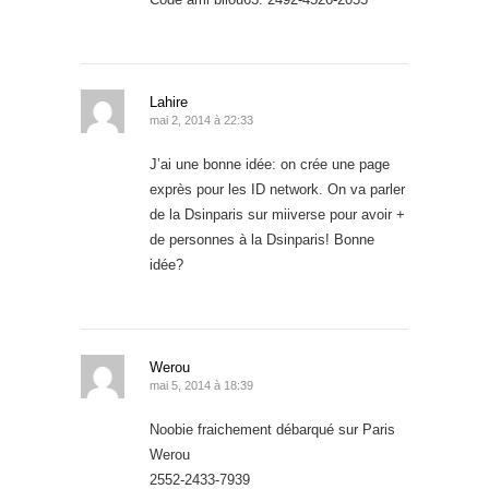
Lahire
mai 2, 2014 à 22:33
J’ai une bonne idée: on crée une page
exprès pour les ID network. On va parler
de la Dsinparis sur miiverse pour avoir +
de personnes à la Dsinparis! Bonne
idée?
Werou
mai 5, 2014 à 18:39
Noobie fraichement débarqué sur Paris
Werou
2552-2433-7939