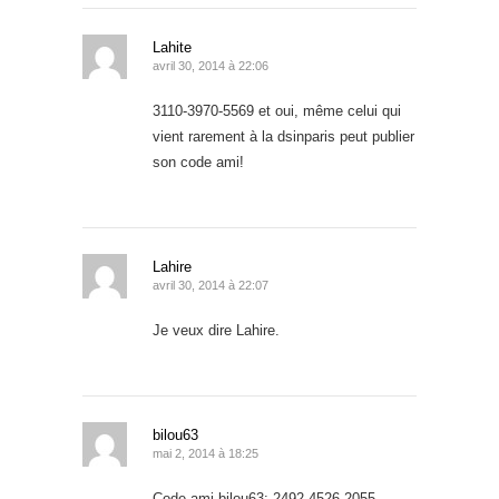
Lahite
avril 30, 2014 à 22:06
3110-3970-5569 et oui, même celui qui
vient rarement à la dsinparis peut publier
son code ami!
Lahire
avril 30, 2014 à 22:07
Je veux dire Lahire.
bilou63
mai 2, 2014 à 18:25
Code ami bilou63: 2492-4526-2055