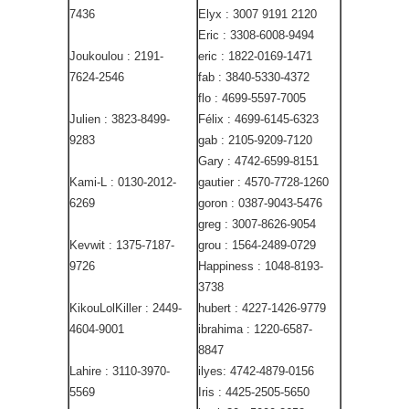
7436
Elyx : 3007 9191 2120
Eric : 3308-6008-9494
Joukoulou : 2191-
eric : 1822-0169-1471
7624-2546
fab : 3840-5330-4372
flo : 4699-5597-7005
Julien : 3823-8499-
Félix : 4699-6145-6323
9283
gab : 2105-9209-7120
Gary : 4742-6599-8151
Kami-L : 0130-2012-
gautier : 4570-7728-1260
6269
goron : 0387-9043-5476
greg : 3007-8626-9054
Kevwit : 1375-7187-
grou : 1564-2489-0729
9726
Happiness : 1048-8193-
3738
KikouLolKiller : 2449-
hubert : 4227-1426-9779
4604-9001
ibrahima : 1220-6587-
8847
Lahire : 3110-3970-
ilyes: 4742-4879-0156
5569
Iris : 4425-2505-5650