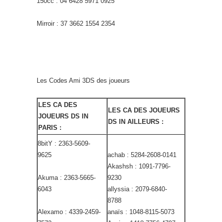
150cc : 04 6428 5971 0925
Mirroir : 37 3662 1554 2354
Les Codes Ami 3DS des joueurs
LES CA DES
LES CA DES JOUEURS
JOUEURS DS IN
DS IN AILLEURS :
PARIS :
8bitY : 2363-5609-
9625
achab : 5284-2608-0141
Akashsh : 1091-7796-
Akuma : 2363-5665-
9230
6043
allyssia : 2079-6840-
8788
Alexamo : 4339-2459-
anaïs : 1048-8115-5073