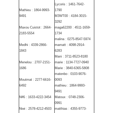
Lycoris : 1461-7642-
Mathieu : 1864-9993-
1790
9491
M3WT00 : 4184-3015-
3292
Maxou Cuistot : 2664-
maga62200 : 4511-1659-
2183-5554
1734
malina : 0275-8547-5974
Medhi : 4339-2866-
mamatt : 4098-2914-
1843
6283
Mani : 3711-8523-8180
Menelou : 2707-2151-
marie : 1134-7727-0940
1686
Marie : 3840-6365-5808
matenbo : 0103-9076-
Moutmat : 2277-6616-
0093
6492
mathieu : 1864-9993-
9491
N#6 : 1633-4222-3454
Matoux : 0748-2306-
0991
Niwi : 2578-4212-4503
matthias : 4355-9773-