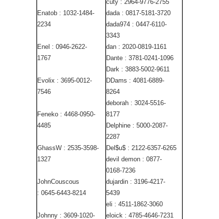
cuty : 2964-9776-2755
Enatob : 1032-1484-
dada : 0817-5181-3720
2234
dada974 : 0447-6110-
3343
Enel : 0946-2622-
dan : 2020-0819-1161
1767
Dante : 3781-0241-1096
Dark : 3883-5002-9611
Evolix : 3695-0012-
DDams : 4081-6889-
7546
8264
deborah : 3024-5516-
Feneko : 4468-0950-
8177
4485
Delphine : 5000-2087-
2287
GhassW : 2535-3598-
Del$u$ : 2122-6357-6265
1327
devil demon : 0877-
0168-7236
JohnCouscous
dujardin : 3196-4217-
: 0645-6443-8214
5439
eli : 4511-1862-3060
Johnny : 3609-1020-
eloick : 4785-4646-7231