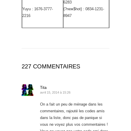
6283
Yuyu : 1676-3777-
{?neж$hot} : 0834-1231-
2216
8947
227 COMMENTAIRES
Tita
avril 15, 2014 à 15:26
On a fait un peu de ménage dans les
commentaires, rajouté les codes amis
dans la liste, donc pas de panique si
vous ne voyez plus vos commentaires !