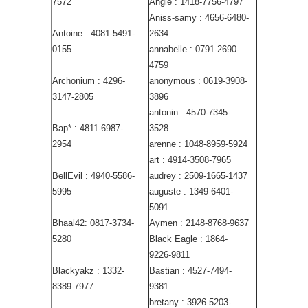
7572
Angie : 1418-7756-4797
Aniss-samy : 4656-6480-
Antoine : 4081-5491-
2634
0155
annabelle : 0791-2690-
4759
Archonium : 4296-
anonymous : 0619-3908-
3147-2805
3896
antonin : 4570-7345-
Bap* : 4811-6987-
3528
2954
arenne : 1048-8959-5924
art : 4914-3508-7965
BellEvil : 4940-5586-
audrey : 2509-1665-1437
5995
auguste : 1349-6401-
5091
Bhaal42: 0817-3734-
Aymen : 2148-8768-9637
5280
Black Eagle : 1864-
9226-9811
Blackyakz : 1332-
Bastian : 4527-7494-
8389-7977
9381
bretany : 3926-5203-