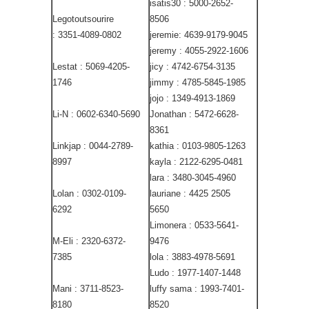
isatis30 : 5000-2652-
Legotoutsourire
8506
: 3351-4089-0802
jeremie: 4639-9179-9045
jeremy : 4055-2922-1606
Lestat : 5069-4205-
jicy : 4742-6754-3135
1746
jimmy : 4785-5845-1985
jojo : 1349-4913-1869
Li-N : 0602-6340-5690
Jonathan : 5472-6628-
8361
Linkjap : 0044-2789-
kathia : 0103-9805-1263
8997
kayla : 2122-6295-0481
lara : 3480-3045-4960
Lolan : 0302-0109-
lauriane : 4425 2505
6292
5650
Limonera : 0533-5641-
M-Eli : 2320-6372-
9476
7385
lola : 3883-4978-5691
Ludo : 1977-1407-1448
Mani : 3711-8523-
luffy sama : 1993-7401-
8180
8520