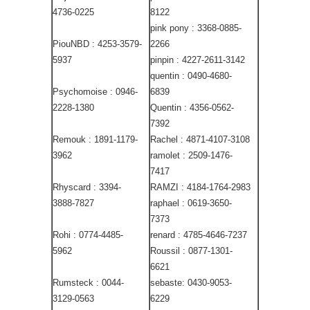
4736-0225
8122
pink pony : 3368-0885-
PiouNBD : 4253-3579-
2266
5937
pinpin : 4227-2611-3142
quentin : 0490-4680-
Psychomoise : 0946-
6839
2228-1380
Quentin : 4356-0562-
7392
Remouk : 1891-1179-
Rachel : 4871-4107-3108
3962
ramolet : 2509-1476-
7417
Rhyscard : 3394-
RAMZI : 4184-1764-2983
3888-7827
raphael : 0619-3650-
7373
Rohi : 0774-4485-
renard : 4785-4646-7237
5962
Roussil : 0877-1301-
6621
Rumsteck : 0044-
sebaste: 0430-9053-
3129-0563
6229