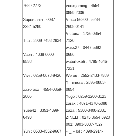
7689-2773
verixgaming : 4554-
0859-2006
Supercanin : 0087-
Vince 56300 : 5284-
2284-5280
2608-0141
Victoria : 1736-0854-
Tita : 3909-7493-2834
7120
wass27 : 0447-5892-
Vaen : 4038-6000-
0686
9598
waterfox56 : 4785-4646-
7231
Vivi : 0259-0673-9426
Werou : 2552-2433-7939
Yimimura : 2595-0883-
xxzoroxx : 4554-0859-
0854
2006
Yugo : 0259-1200-3123
zarak : 4871-4370-5088
Yuee42 : 3351-4399-
zaza : 5300-8408-2331
6493
ZINELI : 0275 8654 5920
001: 0903-3887-7527
Yun : 0533-4552-9667
« _ » lol : 4098-2914-