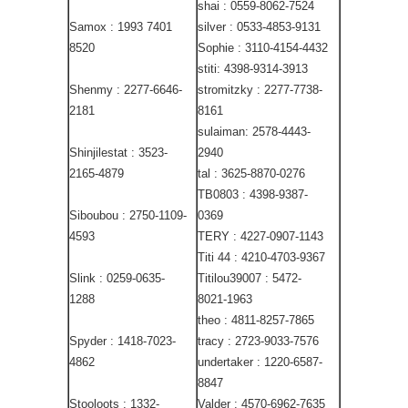
shai : 0559-8062-7524
Samox : 1993 7401
silver : 0533-4853-9131
8520
Sophie : 3110-4154-4432
stiti: 4398-9314-3913
Shenmy : 2277-6646-
stromitzky : 2277-7738-
2181
8161
sulaiman: 2578-4443-
Shinjilestat : 3523-
2940
2165-4879
tal : 3625-8870-0276
TB0803 : 4398-9387-
Siboubou : 2750-1109-
0369
4593
TERY : 4227-0907-1143
Titi 44 : 4210-4703-9367
Slink : 0259-0635-
Titilou39007 : 5472-
1288
8021-1963
theo : 4811-8257-7865
Spyder : 1418-7023-
tracy : 2723-9033-7576
4862
undertaker : 1220-6587-
8847
Stooloots : 1332-
Valder : 4570-6962-7635