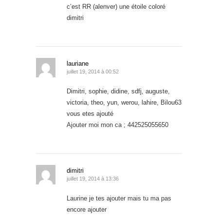
c’est RR (alenver) une étoile coloré
dimitri
lauriane
juillet 19, 2014 à 00:52
Dimitri, sophie, didine, sdfj, auguste,
victoria, theo, yun, werou, lahire, Bilou63
vous etes ajouté
Ajouter moi mon ca ; 442525055650
dimitri
juillet 19, 2014 à 13:36
Laurine je tes ajouter mais tu ma pas
encore ajouter