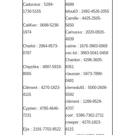
Caduceus : 5284-
6689
1730-5155
bilou63 : 2492-4526-2055
Camille : 4425-2505-
CaliKen : 0688-5238-
5650
1974
Camusso : 2020-0820-
4939
Charlot : 2964-8573-
carine : 1676-3983-0069
0787
cec-lol : 3883-5041-0458
Chardon : 4296-3605-
Chipslike : 4897-5919-
8351
8065
clausian : 0473-7899-
0481
Clément : 4270-1823-
clemedu91 : 5000-2609-
4115
5592
clément : 1289-9529-
Cyprien : 4785-4646-
4707
7231
cool : 5386-7362-2711
creeper : 4270-1823-
Ejis : 2191-7702-8522
4115