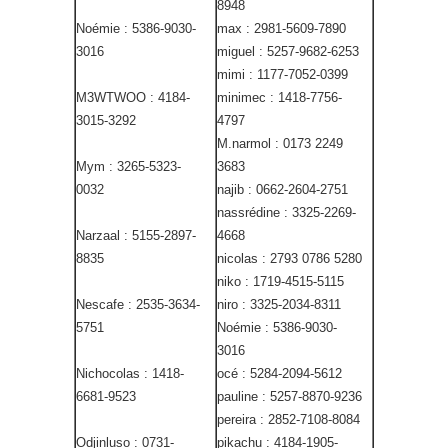
8948
Noémie : 5386-9030-
max : 2981-5609-7890
3016
miguel : 5257-9682-6253
mimi : 1177-7052-0399
M3WTWOO : 4184-
minimec : 1418-7756-
3015-3292
4797
M.narmol : 0173 2249
Mym : 3265-5323-
3683
0032
najib : 0662-2604-2751
nassrédine : 3325-2269-
Narzaal : 5155-2897-
4668
8835
nicolas : 2793 0786 5280
niko : 1719-4515-5115
Nescafe : 2535-3634-
niro : 3325-2034-8311
5751
Noémie : 5386-9030-
3016
Nichocolas : 1418-
océ : 5284-2094-5612
6681-9523
pauline : 5257-8870-9236
pereira : 2852-7108-8084
Odjinluso : 0731-
pikachu : 4184-1905-