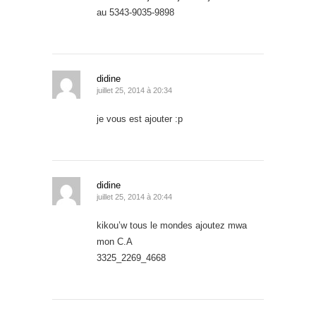
au 5343-9035-9898
didine
juillet 25, 2014 à 20:34
je vous est ajouter :p
didine
juillet 25, 2014 à 20:44
kikou’w tous le mondes ajoutez mwa
mon C.A
3325_2269_4668