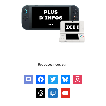
Retrouvez-nous sur :
discord
facebook
twitter
bluesky
instagram
threads
twitch
youtube