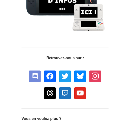
Retrouvez-nous sur :
discord
facebook
twitter
bluesky
instagram
threads
twitch
youtube
Vous en voulez plus ?