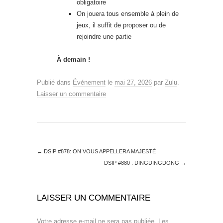
obligatoire
On jouera tous ensemble à plein de
jeux, il suffit de proposer ou de
rejoindre une partie
À demain !
Publié dans
Événement
le
mai 27, 2026
par
Zulu
.
Laisser un commentaire
←
DSIP #878: ON VOUS APPELLERA MAJESTÉ
DSIP #880 : DINGDINGDONG
→
LAISSER UN COMMENTAIRE
Votre adresse e-mail ne sera pas publiée.
Les