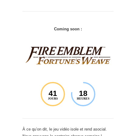
Coming soon :
41
18
JOURS
HEURES
À ce qu’on dit, le jeu vidéo isole et rend asocial.