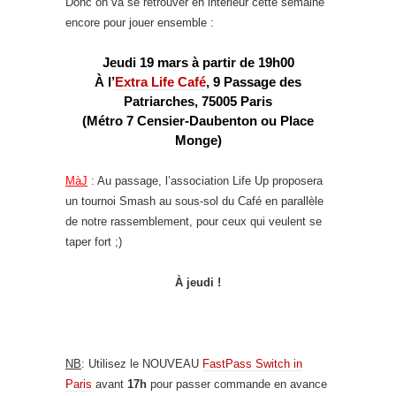
Donc on va se retrouver en intérieur cette semaine
encore pour jouer ensemble :
Jeudi 19 mars à partir de 19h00
À l’
Extra Life Café
, 9 Passage des
Patriarches, 75005 Paris
(Métro 7 Censier-Daubenton ou Place
Monge)
MàJ
:
Au passage, l’association Life Up proposera
un tournoi Smash au sous-sol du Café en parallèle
de notre rassemblement, pour ceux qui veulent se
taper fort ;)
À jeudi !
NB
: Utilisez le NOUVEAU
FastPass Switch in
Paris
avant
17h
pour passer commande en avance