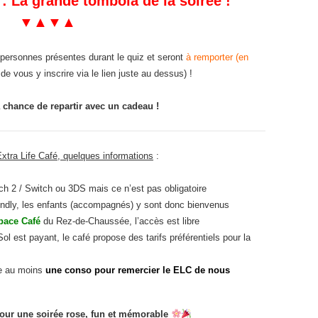
a grande tombola de la soirée !
▼▲▼▲
 personnes présentes
durant le
qui
z et seront
à remporter
(en
de vous y inscrire via le lien juste au dessus)
!
chance de repartir avec un cadeau !
Extra Life Café, quelques informations
:
ch 2 / Switch ou 3DS mais ce n’est pas obligatoire
riendly, les enfants (accompagnés) y sont donc bienvenus
pace Café
du Rez-de-Chaussée, l’accès est libre
ol est payant, le café propose des tarifs préférentiels pour la
e au moins
une conso pour remercier le ELC de nous
pour une soirée rose, fun et mémorable