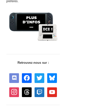
préférés.
Retrouvez-nous sur :
discord
facebook
twitter
bluesky
instagram
threads
twitch
youtube