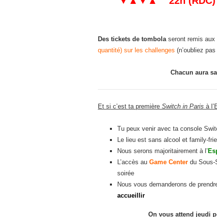
▼▲▼▲ 22h (RDC) : L
Des tickets de tombola
seront
remis aux
quantité) sur
les challenges
(n’oubliez pas 
Chacun aura sa 
Et si c’est ta première
Switch in Paris
à l’
Tu peux venir avec ta console Swit
Le lieu est sans alcool et family-f
Nous serons majoritairement à l’
Es
L’accès au
Game Center
du Sous-S
soirée
Nous vous demanderons de prendr
accueillir
On vous attend jeudi 