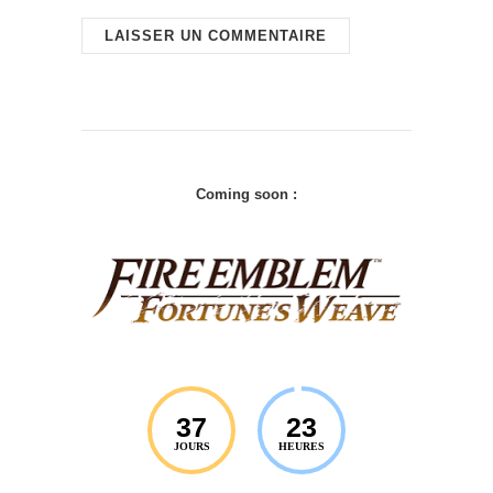
Coming soon :
37
23
JOURS
HEURES