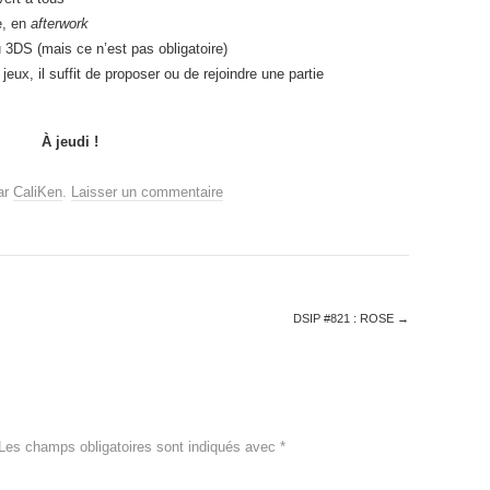
e, en
afterwork
 3DS (mais ce n’est pas obligatoire)
eux, il suffit de proposer ou de rejoindre une partie
À jeudi !
ar
CaliKen
.
Laisser un commentaire
DSIP #821 : ROSE
→
Les champs obligatoires sont indiqués avec
*