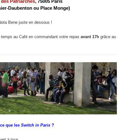
 des Patriarches
, 75005 Paris
sier-Daubenton ou Place Monge)
 Nota Bene juste en dessous !
u temps au Café en commandant votre repas
avant 17h
grâce au
-ce que les
Switch in Paris
?
ert à tous