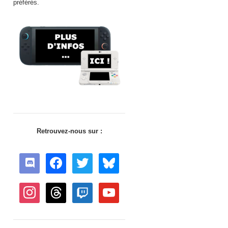
préférés.
Retrouvez-nous sur :
discord
facebook
twitter
bluesky
instagram
threads
twitch
youtube