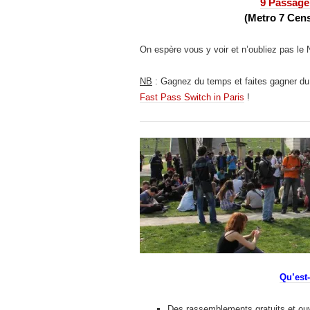
9 Passage
(Metro 7 Cen
On espère vous y voir et n’oubliez pas le
NB
: Gagnez du temps et faites gagner d
Fast Pass Switch in Paris
!
Qu’est
Des rassemblements gratuits et ouv