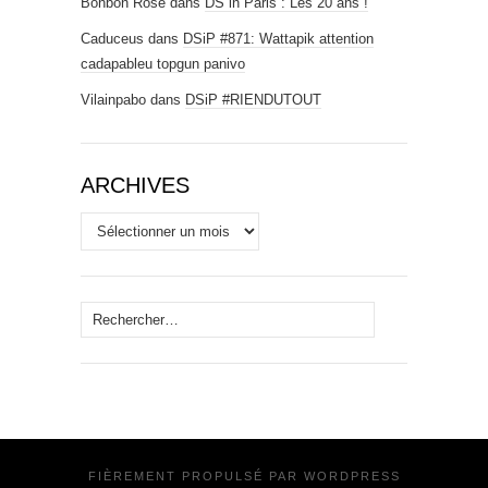
Bonbon Rose
dans
DS in Paris : Les 20 ans !
Caduceus
dans
DSiP #871: Wattapik attention
cadapableu topgun panivo
Vilainpabo
dans
DSiP #RIENDUTOUT
ARCHIVES
Archives
Rechercher :
FIÈREMENT PROPULSÉ PAR
WORDPRESS