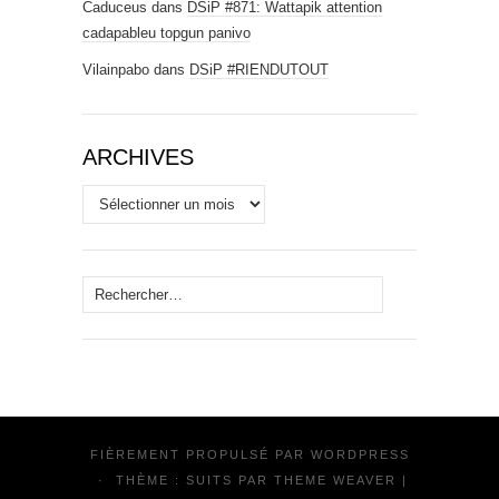
Caduceus
dans
DSiP #871: Wattapik attention
cadapableu topgun panivo
Vilainpabo
dans
DSiP #RIENDUTOUT
ARCHIVES
Archives
Rechercher :
FIÈREMENT PROPULSÉ PAR
WORDPRESS
·
THÈME : SUITS PAR
THEME WEAVER
|