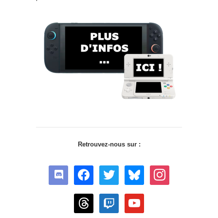
Retrouvez-nous sur :
discord
facebook
twitter
bluesky
instagram
threads
twitch
youtube