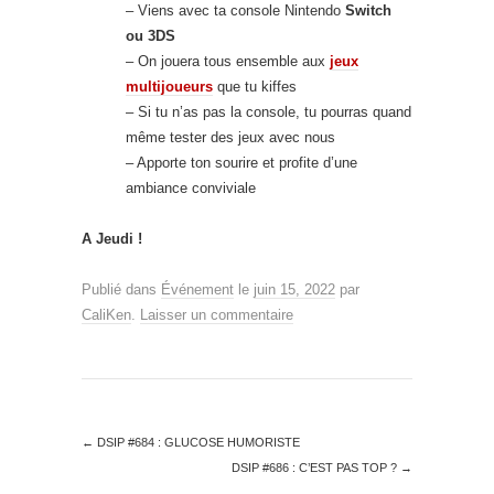
– Viens avec ta console Nintendo
Switch
ou 3DS
– On jouera tous ensemble aux
jeux
multijoueurs
que tu kiffes
– Si tu n’as pas la console, tu pourras quand
même tester des jeux avec nous
– Apporte ton sourire et profite d’une
ambiance conviviale
A Jeudi !
Publié dans
Événement
le
juin 15, 2022
par
CaliKen
.
Laisser un commentaire
←
DSIP #684 : GLUCOSE HUMORISTE
DSIP #686 : C’EST PAS TOP ?
→