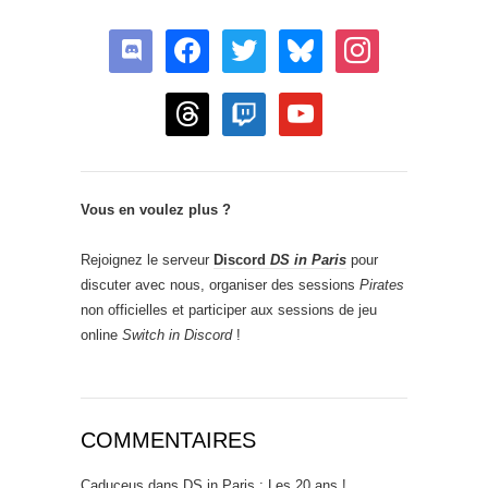
discord
facebook
twitter
bluesky
instagram
threads
twitch
youtube
Vous en voulez plus ?
Rejoignez le serveur
Discord
DS in Paris
pour
discuter avec nous, organiser des sessions
Pirates
non officielles et participer aux sessions de jeu
online
Switch in Discord
!
COMMENTAIRES
Caduceus
dans
DS in Paris : Les 20 ans !