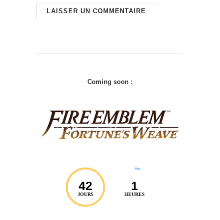
Coming soon :
42
1
JOURS
HEURES