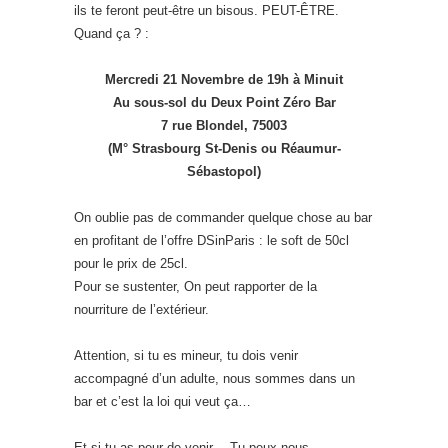
ils te feront peut-être un bisous. PEUT-ÊTRE.
Quand ça ? :
Mercredi 21 Novembre de 19h à Minuit
Au sous-sol du Deux Point Zéro Bar
7 rue Blondel, 75003
(M° Strasbourg St-Denis ou Réaumur-
Sébastopol)
On oublie pas de commander quelque chose au bar
en profitant de l’offre DSinParis : le soft de 50cl
pour le prix de 25cl.
Pour se sustenter, On peut rapporter de la
nourriture de l’extérieur.
Attention, si tu es mineur, tu dois venir
accompagné d’un adulte, nous sommes dans un
bar et c’est la loi qui veut ça…
Et si tu as peur de venir… Tu peux nous