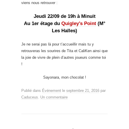
viens nous retrouver :
Jeudi 22/09 de 19h à Minuit
Au 1er étage du
Quigley’s Point
(M°
Les Halles)
Je ne serai pas là pour t’accueillir mais tu y
retrouveras les sourires de Tita et CaliKen ainsi que
la joie de vivre de plein d’autres joueurs comme toi
!
Sayonara, mon chocolat !
Publié dans
Événement
le
septembre 21, 2016
par
Caduceus
.
Un commentaire