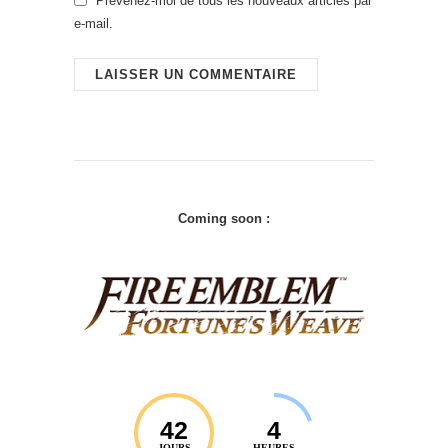
Prévenez-moi de tous les nouveaux articles par
e-mail.
Coming soon :
42
4
JOURS
HEURES