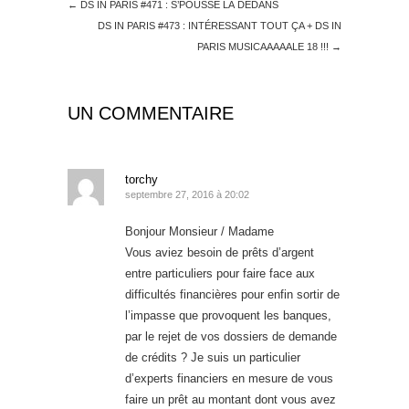
←
DS IN PARIS #471 : S’POUSSE LÀ DEDANS
DS IN PARIS #473 : INTÉRESSANT TOUT ÇA + DS IN
PARIS MUSICAAAAALE 18 !!!
→
UN COMMENTAIRE
torchy
septembre 27, 2016 à 20:02
Bonjour Monsieur / Madame
Vous aviez besoin de prêts d’argent
entre particuliers pour faire face aux
difficultés financières pour enfin sortir de
l’impasse que provoquent les banques,
par le rejet de vos dossiers de demande
de crédits ? Je suis un particulier
d’experts financiers en mesure de vous
faire un prêt au montant dont vous avez