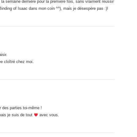
é la semaine dernière pour la première fois, sans vraiment réussir
 Binding of Isaac dans mon coin ^^), mais je désespère pas :)!
isir.
e cloîtré chez moi.
r des parties toi-même !
ais je suis de tout
avec vous.