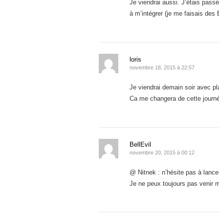
Je viendrai aussi. J’étais pass
à m’intégrer (je me faisais des
loris
novembre 18, 2015 à 22:57
Je viendrai demain soir avec pla
Ca me changera de cette journé
BellEvil
novembre 20, 2015 à 00:12
@ Nitnek : n’hésite pas à lance
Je ne peux toujours pas venir m