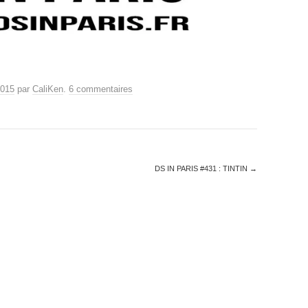
2015
par
CaliKen
.
6 commentaires
DS IN PARIS #431 : TINTIN
→