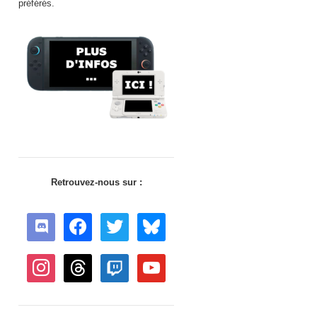
préférés.
Retrouvez-nous sur :
discord
facebook
twitter
bluesky
instagram
threads
twitch
youtube