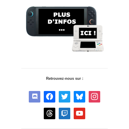
Retrouvez-nous sur :
discord
facebook
twitter
bluesky
instagram
threads
twitch
youtube