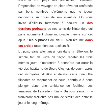
Alice et son pays des Merveilles. D’ailleurs,
l’impression de voyager en plein rêve est renforcée
par bons nombres d’éléments que le joueur
découvrira au cours de son aventure. On vous
invite d’ailleurs fortement à écouter un
des
derniers podcasts
de nos amis de Nintendojo qui
parle notamment d’une incroyable théorie sur cet
opus :
les 5 phases du deuil
, bien résumé
dans
cet article
(attention aux spoilers !).
Et puis, sans aller aussi loin dans la réflexion, le
simple fait de vivre de façon répéter les trois
mêmes jours, d’apprendre à connaître par cœur la
vie des habitants de Bourg-Clocher, de courir après
cet incroyable
Skullkid
et de voir cette lune ultra
flippante se rapprocher de nous, contribue à nous
plonger dans une ambiance de foufifou. Les
amateurs de l’excellent film «
Un jour sans fin
»
trouveront d’ailleurs pas mal de similitudes entre le
jeu et le long-métrage.