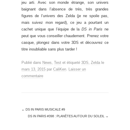
jeu arti. Avec son monde étrange, son univers
baignant dans l’absence de très, très grandes
figures de l’univers des Zelda (je ne spoile pas,
mais suivez mon regard), ce jeu a pourtant un
cachet unique que l’équipe de la
DS in Paris
ne
peut que vous conseiller chaudement. Prenez votre
casque, plongez dans votre 3DS et découvrez ce
titre inoubliable sans plus tarder !
Publié dans
News
,
Test
et étiqueté
3DS
,
Zelda
le
mars 13, 2015
par
CaliKen
.
Laisser un
commentaire
←
DS IN PARIS MUSICALE #9
DS IN PARIS #398 : PLANÈTES AUTOUR DU SOLEIL
→