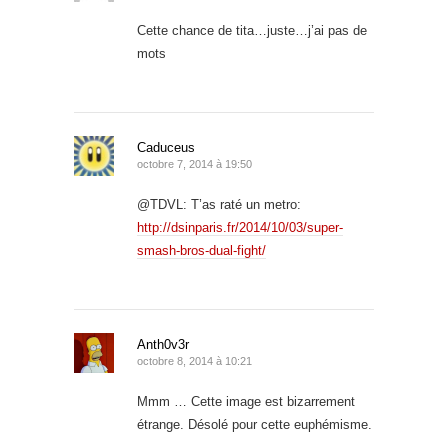
Cette chance de tita…juste…j’ai pas de
mots
Caduceus
octobre 7, 2014 à 19:50
@TDVL: T’as raté un metro:
http://dsinparis.fr/2014/10/03/super-
smash-bros-dual-fight/
Anth0v3r
octobre 8, 2014 à 10:21
Mmm … Cette image est bizarrement
étrange. Désolé pour cette euphémisme.