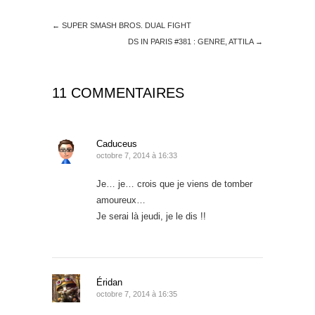
←
SUPER SMASH BROS. DUAL FIGHT
DS IN PARIS #381 : GENRE, ATTILA
→
11 COMMENTAIRES
Caduceus
octobre 7, 2014 à 16:33
Je… je… crois que je viens de tomber
amoureux…
Je serai là jeudi, je le dis !!
Éridan
octobre 7, 2014 à 16:35