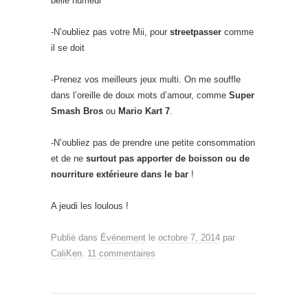
belle humeur
-N’oubliez pas votre Mii, pour
streetpasser
comme
il se doit
-Prenez vos meilleurs jeux multi. On me souffle
dans l’oreille de doux mots d’amour, comme
Super
Smash Bros
ou
Mario Kart 7
.
-N’oubliez pas de prendre une petite consommation
et de ne
surtout pas apporter de boisson ou de
nourriture extérieure dans le bar
!
A jeudi les loulous !
Publié dans
Événement
le
octobre 7, 2014
par
CaliKen
.
11 commentaires