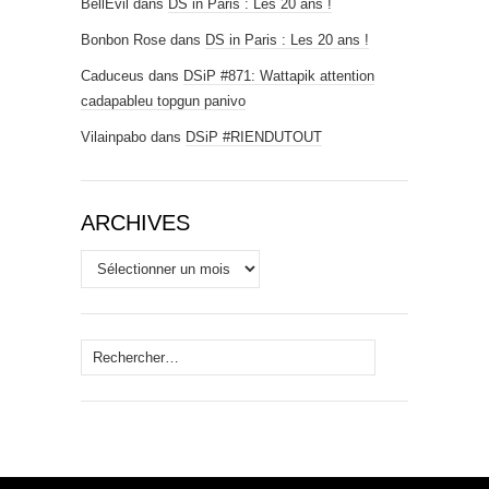
BellEvil
dans
DS in Paris : Les 20 ans !
Bonbon Rose
dans
DS in Paris : Les 20 ans !
Caduceus
dans
DSiP #871: Wattapik attention
cadapableu topgun panivo
Vilainpabo
dans
DSiP #RIENDUTOUT
ARCHIVES
Archives
Rechercher :