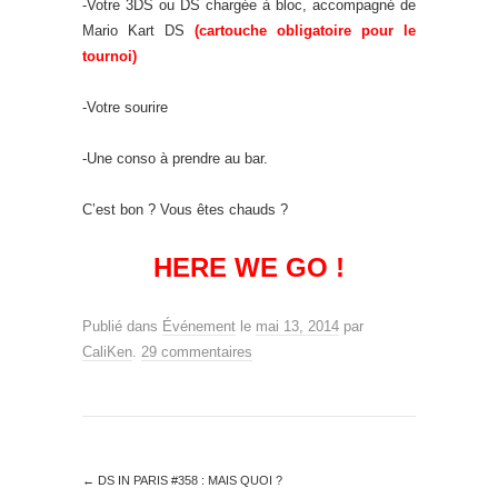
-Votre 3DS ou DS chargée à bloc, accompagné de
Mario Kart DS
(cartouche obligatoire pour le
tournoi)
-Votre sourire
-Une conso à prendre au bar.
C’est bon ? Vous êtes chauds ?
HERE WE GO !
Publié dans
Événement
le
mai 13, 2014
par
CaliKen
.
29 commentaires
←
DS IN PARIS #358 : MAIS QUOI ?