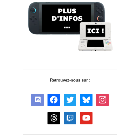
Retrouvez-nous sur :
discord
facebook
twitter
bluesky
instagram
threads
twitch
youtube