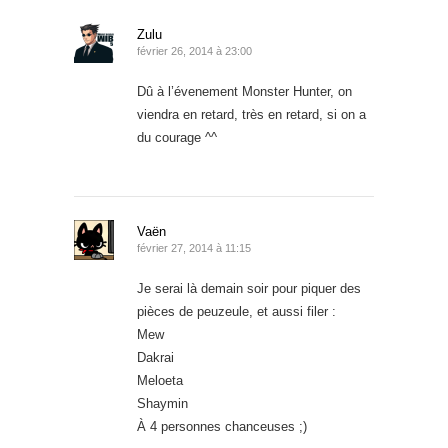
Zulu
février 26, 2014 à 23:00
Dû à l’évenement Monster Hunter, on
viendra en retard, très en retard, si on a
du courage ^^
Vaën
février 27, 2014 à 11:15
Je serai là demain soir pour piquer des
pièces de peuzeule, et aussi filer :
Mew
Dakrai
Meloeta
Shaymin
À 4 personnes chanceuses ;)