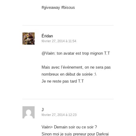
#giveaway #bisous
Éridan
février 27, 2014 à 11:54
@Vaën: ton avatar est trop mignon T.T
Mais avec l’événement, on ne sera pas
nombreux en début de soirée :\
Je ne reste pas tard T.T
J
février 27, 2014 à 12:23
Vaën> Demain soir ou ce soir ?
Sinon moi je suis preneur pour Darkrai