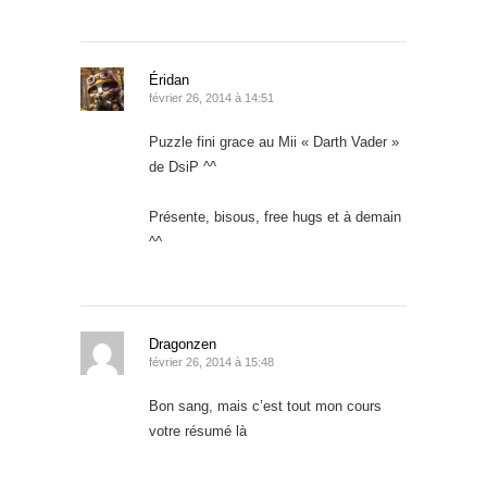
Éridan
février 26, 2014 à 14:51
Puzzle fini grace au Mii « Darth Vader »
de DsiP ^^
Présente, bisous, free hugs et à demain
^^
Dragonzen
février 26, 2014 à 15:48
Bon sang, mais c’est tout mon cours
votre résumé là