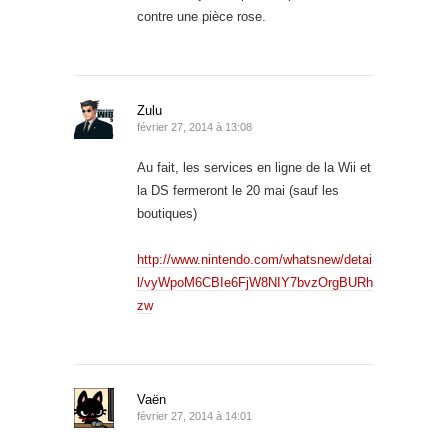
contre une pièce rose.
Zulu
février 27, 2014 à 13:08
Au fait, les services en ligne de la Wii et
la DS fermeront le 20 mai (sauf les
boutiques)
http://www.nintendo.com/whatsnew/detai
l/vyWpoM6CBIe6FjW8NIY7bvzOrgBURh
zw
Vaën
février 27, 2014 à 14:01