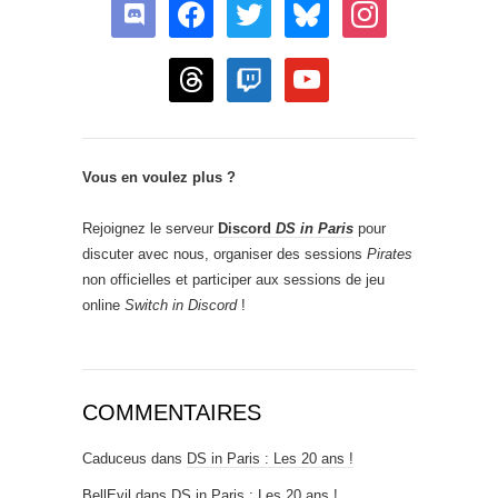
discord
facebook
twitter
bluesky
instagram
threads
twitch
youtube
Vous en voulez plus ?
Rejoignez le serveur
Discord
DS in Paris
pour
discuter avec nous, organiser des sessions
Pirates
non officielles et participer aux sessions de jeu
online
Switch in Discord
!
COMMENTAIRES
Caduceus
dans
DS in Paris : Les 20 ans !
BellEvil
dans
DS in Paris : Les 20 ans !