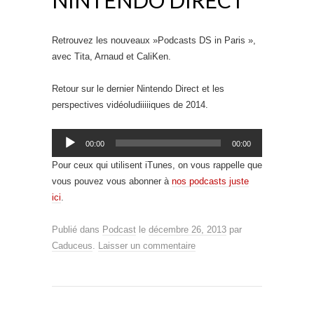
Retrouvez les nouveaux »Podcasts DS in Paris »,
avec Tita, Arnaud et CaliKen.
Retour sur le dernier Nintendo Direct et les
perspectives vidéoludiiiiiques de 2014.
Lecteur
00:00
00:00
audio
Pour ceux qui utilisent iTunes, on vous rappelle que
vous pouvez vous abonner à
nos podcasts juste
ici
.
Publié dans
Podcast
le
décembre 26, 2013
par
Caduceus
.
Laisser un commentaire