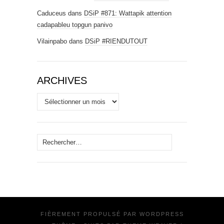
Caduceus
dans
DSiP #871: Wattapik attention
cadapableu topgun panivo
Vilainpabo
dans
DSiP #RIENDUTOUT
ARCHIVES
Archives
Rechercher :
FIÈREMENT PROPULSÉ PAR
WORDPRESS