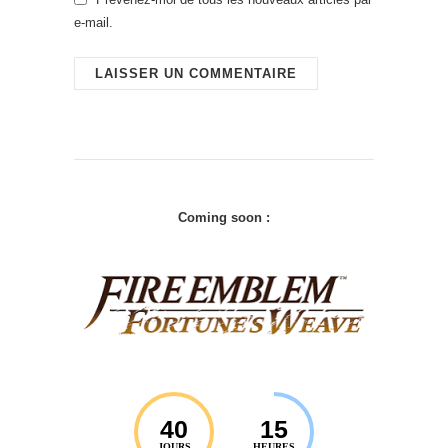
e-mail.
Coming soon :
40
15
JOURS
HEURES