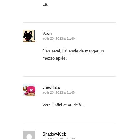
La.
Vaën
août 28, 2013 à 11:40
J’en serai, j’ai envie de manger un
mezzo après.
cheohlala
août 28, 2013 à 11:45
Vers l’infini et au delà…
Shadow-Kick