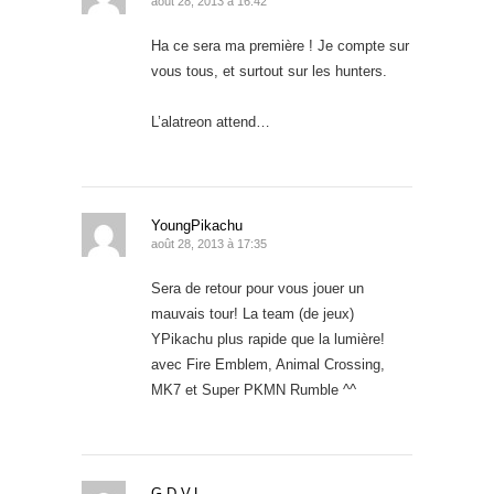
août 28, 2013 à 16:42
Ha ce sera ma première ! Je compte sur
vous tous, et surtout sur les hunters.
L’alatreon attend…
YoungPikachu
août 28, 2013 à 17:35
Sera de retour pour vous jouer un
mauvais tour! La team (de jeux)
YPikachu plus rapide que la lumière!
avec Fire Emblem, Animal Crossing,
MK7 et Super PKMN Rumble ^^
G.D.V.L.