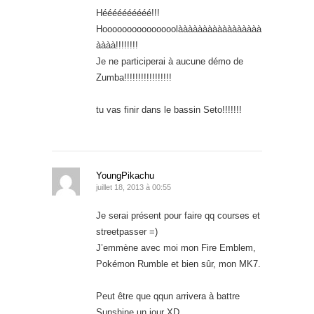
Héééééééééé!!!
Hooooooooooooooolààààààààààààààààà
àààà!!!!!!!!
Je ne participerai à aucune démo de
Zumba!!!!!!!!!!!!!!!!!
tu vas finir dans le bassin Seto!!!!!!!
YoungPikachu
juillet 18, 2013 à 00:55
Je serai présent pour faire qq courses et
streetpasser =)
J’emmène avec moi mon Fire Emblem,
Pokémon Rumble et bien sûr, mon MK7.
Peut être que qqun arrivera à battre
Sunshine un jour XD