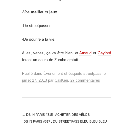
-Vos
meilleurs jeux
-De streetpasser
-De sourire à la vie.
Allez, venez, ça va être bien, et
Arnaud
et
Gaylord
feront un cours de Zumba gratuit.
Publié dans
Événement
et étiqueté
streetpass
le
juillet 17, 2013
par
CaliKen
.
27 commentaires
←
DS IN PARIS #315 : ACHETER DES VÉLOS
DS IN PARIS #317 : DU STREETPASS BLEU BLEU BLEU
→