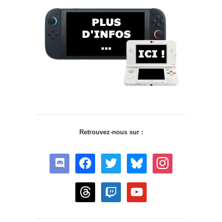
Retrouvez-nous sur :
discord
facebook
twitter
bluesky
instagram
threads
twitch
youtube