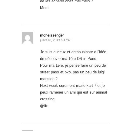
de les acheter chez melimelo ?
Merci
moheissenger
juillet 18, 2013 à 17:48
Je suis curieux et enthousiaste à l’idée
de découvrir ma 1ère DS in Paris.
Pour ma 1ère, je pense faire un peu de
street pass et pkoi pas un peu de luigi
mansion 2.
Next week surement mario kart 7 et je
peux ramener un ami qui est sur animal
crossing.
@tte