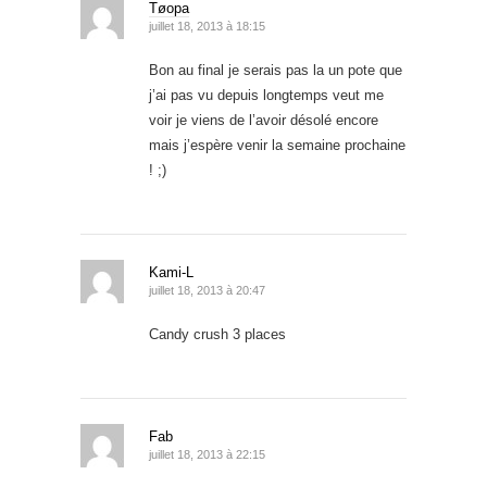
Tøopa
juillet 18, 2013 à 18:15
Bon au final je serais pas la un pote que
j’ai pas vu depuis longtemps veut me
voir je viens de l’avoir désolé encore
mais j’espère venir la semaine prochaine
! ;)
Kami-L
juillet 18, 2013 à 20:47
Candy crush 3 places
Fab
juillet 18, 2013 à 22:15