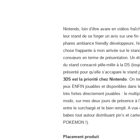
Nintendo, loin d’être avare en vidéos fraî
leur stand de se forger un avis sur une fi
phares ambiance friendly développeurs, his
chose frappante à mon arrivée sur le stan
consœurs en terme de présentation. Un éta
du stand consacré pêle-mêle à la DS (toujo
présenté pour qu’elle s’accapare le stand
3DS est la priorité chez Nintendo
. On te
jeux ENFIN jouables et disponibles dans l
très fortes directement jouables : le mult
modo, sur mes deux jours de présence à l’
entre le surchargé et le bien rempli. A vu
babes tout autour distribuant pin’s et car
POKEMON !).
Placement produit