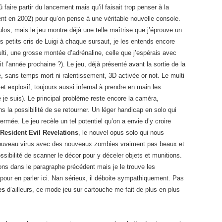
û faire partir du lancement mais qu’il faisait trop penser à la
 en 2002) pour qu’on pense à une véritable nouvelle console.
ulos, mais le jeu montre déjà une telle maîtrise que j’éprouve un
s petits cris de Luigi à chaque sursaut, je les entends encore
ulti, une grosse montée d’adrénaline, celle que j’espérais avec
t l’année prochaine ?). Le jeu, déjà présenté avant la sortie de la
, sans temps mort ni ralentissement, 3D activée or not. Le multi
t explosif, toujours aussi infernal à prendre en main les
 je suis). Le principal problème reste encore la caméra,
ns la possibilité de se retourner. Un léger handicap en solo qui
rmée. Le jeu recèle un tel potentiel qu’on a envie d’y croire
Resident Evil Revelations
, le nouvel opus solo qui nous
nouveau virus avec des nouveaux zombies vraiment pas beaux et
ibilité de scanner le décor pour y déceler objets et munitions.
ions dans le paragraphe précédent mais je le trouve les
r en parler ici. Nan sérieux, il déboite sympathiquement. Pas
es
d’ailleurs, ce
mode
jeu sur cartouche me fait de plus en plus