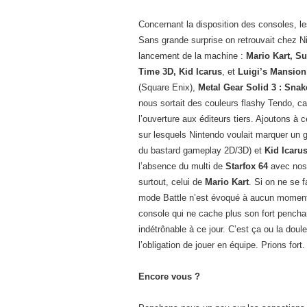
Concernant la disposition des consoles, 
Sans grande surprise on retrouvait chez N
lancement de la machine :
Mario Kart, Su
Time 3D, Kid Icarus
, et
Luigi’s Mansion
(Square Enix),
Metal Gear Solid 3 : Snak
nous sortait des couleurs flashy Tendo, ca
l’ouverture aux éditeurs tiers. Ajoutons 
sur lesquels Nintendo voulait marquer un 
du bastard gameplay 2D/3D) et
Kid Icaru
l’absence du multi de
Starfox 64
avec nos 
surtout, celui de
Mario Kart
. Si on ne se 
mode Battle n’est évoqué à aucun moment.
console qui ne cache plus son fort pencha
indétrônable à ce jour. C’est ça ou la dou
l’obligation de jouer en équipe. Prions fort.
Encore vous ?