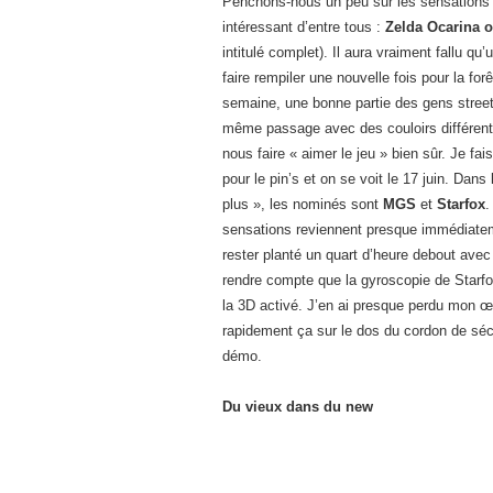
Penchons-nous un peu sur les sensations 
intéressant d’entre tous :
Zelda Ocarina o
intitulé complet). Il aura vraiment fallu q
faire rempiler une nouvelle fois pour la fo
semaine, une bonne partie des gens streetp
même passage avec des couloirs différents
nous faire « aimer le jeu » bien sûr. Je fai
pour le pin’s et on se voit le 17 juin. Dan
plus », les nominés sont
MGS
et
Starfox
.
sensations reviennent presque immédiateme
rester planté un quart d’heure debout avec
rendre compte que la gyroscopie de Starfo
la 3D activé. J’en ai presque perdu mon œil
rapidement ça sur le dos du cordon de sécu
démo.
Du vieux dans du new