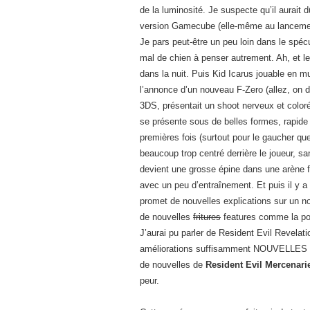
de la luminosité. Je suspecte qu’il aurait d
version Gamecube (elle-même au lancement
Je pars peut-être un peu loin dans le spéc
mal de chien à penser autrement. Ah, et le
dans la nuit. Puis Kid Icarus jouable en m
l’annonce d’un nouveau F-Zero (allez, on di
3DS, présentait un shoot nerveux et coloré
se présente sous de belles formes, rapide e
premières fois (surtout pour le gaucher que
beaucoup trop centré derrière le joueur, sa
devient une grosse épine dans une arène fe
avec un peu d’entraînement. Et puis il y a
promet de nouvelles explications sur un 
de nouvelles
fritures
features comme la poss
J’aurai pu parler de Resident Evil Revelat
améliorations suffisamment NOUVELLES pou
de nouvelles de
Resident Evil Mercenari
peur.