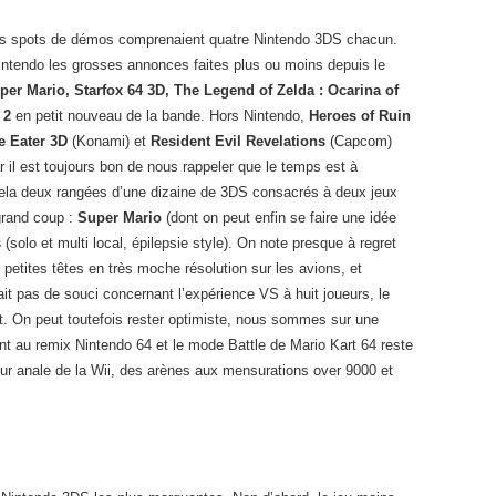
les spots de démos comprenaient quatre Nintendo 3DS chacun.
intendo les grosses annonces faites plus ou moins depuis le
per Mario, Starfox 64 3D, The Legend of Zelda : Ocarina of
 2
en petit nouveau de la bande. Hors Nintendo,
Heroes of Ruin
e Eater 3D
(Konami) et
Resident Evil Revelations
(Capcom)
r il est toujours bon de nous rappeler que le temps est à
à cela deux rangées d’une dizaine de 3DS consacrés à deux jeux
grand coup :
Super Mario
(dont on peut enfin se faire une idée
s
(solo et multi local, épilepsie style). On note presque à regret
petites têtes en très moche résolution sur les avions, et
fait pas de souci concernant l’expérience VS à huit joueurs, le
 On peut toutefois rester optimiste, nous sommes sur une
nt au remix Nintendo 64 et le mode Battle de Mario Kart 64 reste
leur anale de la Wii, des arènes aux mensurations over 9000 et