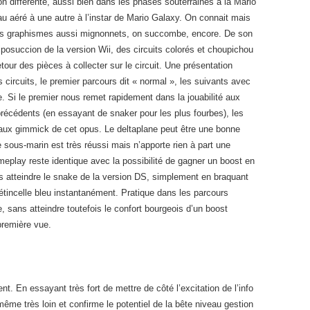
 différente, aussi bien dans les phases souterraines à la Mario
u aéré à une autre à l’instar de Mario Galaxy. On connait mais
des graphismes aussi mignonnets, on succombe, encore. De son
osuccion de la version Wii, des circuits colorés et choupichou
retour des pièces à collecter sur le circuit. Une présentation
circuits, le premier parcours dit « normal », les suivants avec
. Si le premier nous remet rapidement dans la jouabilité aux
récédents (en essayant de snaker pour les plus fourbes), les
aux gimmick de cet opus. Le deltaplane peut être une bonne
le sous-marin est très réussi mais n’apporte rien à part une
eplay reste identique avec la possibilité de gagner un boost en
s atteindre le snake de la version DS, simplement en braquant
’étincelle bleu instantanément. Pratique dans les parcours
 sans atteindre toutefois le confort bourgeois d’un boost
première vue.
ent. En essayant très fort de mettre de côté l’excitation de l’info
me très loin et confirme le potentiel de la bête niveau gestion