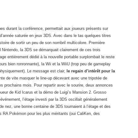
ches durant la conférence, permettait aux joueurs présents sur
n d’année saturée en jeux 3DS. Avec dans le tas quelques titres
toire de sortir un peu de son nombril multicolore. Première
d Nintendo, la 3DS se démarquait clairement de ces trois
ge entièrement dédié à la nouvelle portable surplombait le reste
urs bien ronronnante), la Wii et la WiiU (trop peu de gameplay
 physiquement). Le message est clair,
le regain d’intérêt pour la
nte de vite masquer le line-up décevant avec une tripotée de
es prochains mois. Pour repartir avec le sourire, deux annonces
ijoueur de Kid Icarus et la démo de Luigi’s Mansion 2. Grosso
événement, l’étage investi par la 3DS oscillait généralement
e de nez, une bonne centaine de 3DS tournaient à l’étage et des
tes RA Pokémon pour les plus méritants (oui CaliKen, des