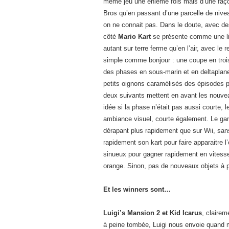
même jeu une énième fois mais d’une façon
Bros qu’en passant d’une parcelle de nivea
on ne connait pas. Dans le doute, avec 
côté
Mario Kart
se présente comme une lip
autant sur terre ferme qu’en l’air, avec le 
simple comme bonjour : une coupe en trois 
des phases en sous-marin et en deltaplane
petits oignons caramélisés des épisodes p
deux suivants mettent en avant les nouve
idée si la phase n’était pas aussi courte, 
ambiance visuel, courte également. Le gam
dérapant plus rapidement que sur Wii, san
rapidement son kart pour faire apparaitre l
sinueux pour gagner rapidement en vitesse,
orange. Sinon, pas de nouveaux objets à 
Et les winners sont…
Luigi’s Mansion 2 et Kid Icarus
, clairem
à peine tombée, Luigi nous envoie quand mê