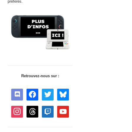
préférés.
Retrouvez-nous sur :
discord
facebook
twitter
bluesky
instagram
threads
twitch
youtube