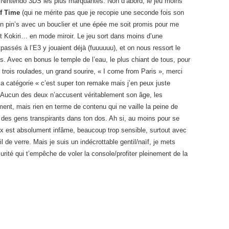
Nintendo 3DS les plus marquantes. Non d’abord, le jeu moins
f Time
(qui ne mérite pas que je recopie une seconde fois son
u’un pin’s avec un bouclier et une épée me soit promis pour me
rêt Kokiri… en mode miroir. Le jeu sort dans moins d’une
assés à l’E3 y jouaient déjà (fuuuuuu), et on nous ressort le
. Avec en bonus le temple de l’eau, le plus chiant de tous, pour
s trois roulades, un grand sourire, « I come from Paris », merci
s la catégorie « c’est super ton remake mais j’en peux juste
 Aucun des deux n’accusent véritablement son âge, les
nt, mais rien en terme de contenu qui ne vaille la peine de
 des gens transpirants dans ton dos. Ah si, au moins pour se
x est absolument infâme, beaucoup trop sensible, surtout avec
 de verre. Mais je suis un indécrottable gentil/naïf, je mets
rité qui t’empêche de voler la console/profiter pleinement de la