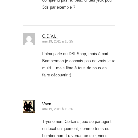
comprend pas, tu peux dl des jeux pour
3ds par exemple ?
G.D.V.L.
mai 19, 2011 à 15:25
Ifalna parle du DSI-Shop, mais à part
Bomberman je connais pas de vrais jeux
multi… mais libre à tous de nous en
faire découvrir :)
Vaen
mai 19, 2011 à 15:26
Tryone non. Certains jeux se partagent
en local uniquement, comme terris ou
bomberman. Tu verras ce soir, viens