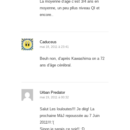
La moyenne d’age c’est 3/4 ans en
moyenne, un peu pllus niveau QI et
encore..
Caduceus
mai 18, 2011 à 23:41
Beuh non, d’après Kawashima on a 72
ans d’âge cérébral.
Urban Predator
mai 19, 2011 à 00:32
Salut Les louloutes!!! Je dèg! La
prochaine MàJ repoussée au 7 Juin
2011!!!:'(
Sinon je serais ce soir!! :D