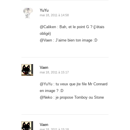
YuYu
mai 18, 2011 à 14:58
@Caliken : Bah, et le point G ? (j’étais
obligé)
@Vaen : J’aime bien ton image :D
Vaen
mai 18, 2011 à 15:17
@YuYu : tu veux que jte file Mr Connard
en image ? :D
@Neko : je propose Tomboy ou Stone
Vaen
mai 18, 2011 à 15:18