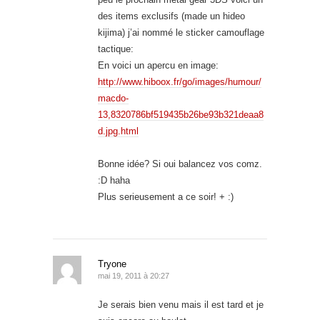
des items exclusifs (made un hideo
kijima) j’ai nommé le sticker camouflage
tactique:
En voici un apercu en image:
http://www.hiboox.fr/go/images/humour/
macdo-
13,8320786bf519435b26be93b321deaa8
d.jpg.html
Bonne idée? Si oui balancez vos comz.
:D haha
Plus serieusement a ce soir! + :)
Tryone
mai 19, 2011 à 20:27
Je serais bien venu mais il est tard et je