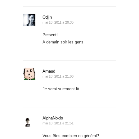
Odjin
mai 18, 2011 à 20:35
Present!
A demain soir les gens
Arnaud
mai 18, 2011 à 21:06
Je serai surement là.
AlphaNokio
mai 18, 2011 à 21:51
Vous êtes combien en général?