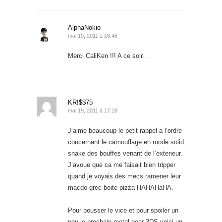
AlphaNokio
mai 19, 2011 à 16:46
Merci CaliKen !!! A ce soir…
KR!$$75
mai 19, 2011 à 17:18
J’aime beaucoup le petit rappel a l’ordre
concernant le camouflage en mode solid
snake des bouffes venant de l’exterieur.
J’avoue que ca me faisait bien tripper
quand je voyais des mecs ramener leur
macdo-grec-boite pizza HAHAHaHA.
Pour pousser le vice et pour spoiler un
peu le prochain metal gear 3DS voici un