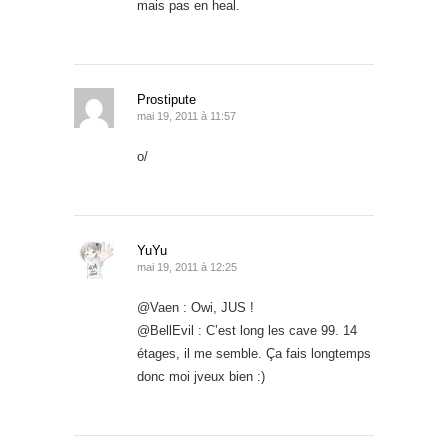
mais pas en heal.
Prostipute
mai 19, 2011 à 11:57
o/
YuYu
mai 19, 2011 à 12:25
@Vaen : Owi, JUS !
@BellEvil : C’est long les cave 99. 14
étages, il me semble. Ça fais longtemps
donc moi jveux bien :)